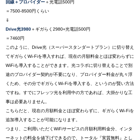
回線＋プロバイダー
＋光電話500円
＝7500-8500円くらい
⇓
Drive光3980
＋ギガらく2980+光電話500円
＝7460円
このように、Drive光（スーパースタンダートプラン）に切り替え
てギガらくWi-Fiを導入すれば、現在の月額料金とほぼ変わらずに
WiFiも導入することができます。光コラボに切り替えることで別
途のプロバイダー契約が不要になり、プロバイダー料金が丸々浮
くため、その分でギガらくWi-Fiを導入する、というのが賢い方法
ですね。すでにフレッツ光を利用中の方であれば、大掛かりな工
事は必要ありません。
こちらだと、現在の月額料金とほぼ変わらずに、ギガらくWi-Fiを
追加導入することが可能になります。
つまり、ご利用いただくWiFiサービスの月額利用料金分、インタ
ーネットの料金を値下げできるので、トータル『実質無料』とし