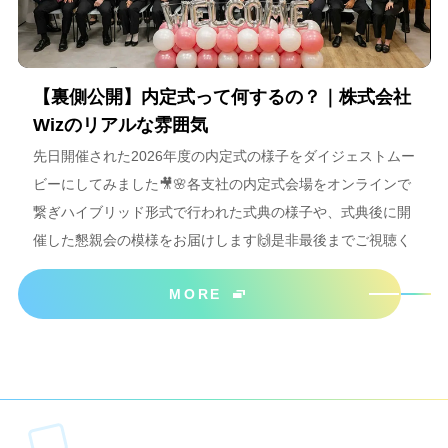
【裏側公開】内定式って何するの？｜株式会社
Wizのリアルな雰囲気
先日開催された2026年度の内定式の様子をダイジェストムー
ビーにしてみました🎥🌸各支社の内定式会場をオンラインで
繋ぎハイブリッド形式で行われた式典の様子や、式典後に開
催した懇親会の模様をお届けします🙌是非最後までご視聴く
ださいね＾＾
MORE