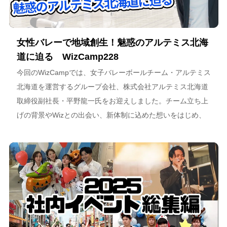
女性バレーで地域創生！魅惑のアルテミス北海
道に迫る WizCamp228
今回のWizCampでは、女子バレーボールチーム・アルテミス
北海道を運営するグループ会社、株式会社アルテミス北海道
取締役副社長・平野龍一氏をお迎えしました。チーム立ち上
げの背景やWizとの出会い、新体制に込めた想いをはじめ、
スポーツチーム運営を通じた地域連携、そしてアルテミス北
海道が描く今後のビジョンについて語っています。