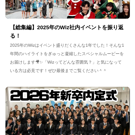
【総集編】2025年のWiz社内イベントを振り返
る！
2025年のWizはイベント盛りだくさんな1年でした！そんな1
年間のハイライトをぎゅっと凝縮したスペシャルムービーを
お届けします🎥✨「Wizってどんな雰囲気？」と気になって
いる方は必見です！ぜひ最後までご覧ください＾＾