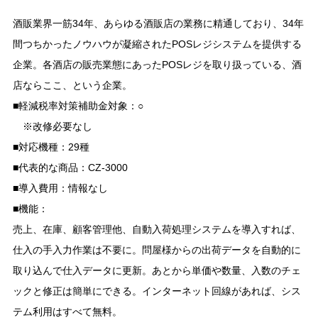
酒販業界一筋34年、あらゆる酒販店の業務に精通しており、34年
間つちかったノウハウが凝縮されたPOSレジシステムを提供する
企業。各酒店の販売業態にあったPOSレジを取り扱っている、酒
店ならここ、という企業。
■軽減税率対策補助金対象：○
※改修必要なし
■対応機種：29種
■代表的な商品：CZ-3000
■導入費用：情報なし
■機能：
売上、在庫、顧客管理他、自動入荷処理システムを導入すれば、
仕入の手入力作業は不要に。問屋様からの出荷データを自動的に
取り込んで仕入データに更新。あとから単価や数量、入数のチェ
ックと修正は簡単にできる。インターネット回線があれば、シス
テム利用はすべて無料。