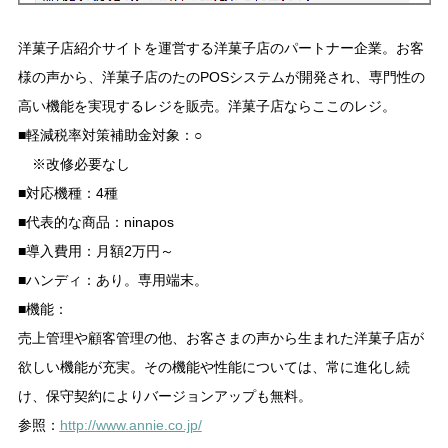
洋菓子店紹介サイトを運営する洋菓子店のパートナー企業。お客
様の声から、洋菓子店のたのPOSシステムが開発され、専門性の
高い機能を実現するレジを販売。洋菓子店ならここのレジ。
■軽減税率対策補助金対象：○
※改修必要なし
■対応機種：4種
■代表的な商品：ninapos
■導入費用：月額2万円～
■ハンディ：あり。専用端末。
■機能：
売上管理や顧客管理の他、お客さまの声から生まれた洋菓子店が
欲しい機能が充実。その機能や性能については、常に進化し続
け、保守契約によりバージョンアップも無料。
参照：
http://www.annie.co.jp/