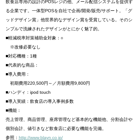
飲食店専用の設計のPOSレジの他、メール配信システムを提供す
る企業です。一体型POSを自社で企画/開発/販売/サポート。「グ
ッドデザイン賞」他世界的なデザイン賞を受賞している。そのシ
ンプルで洗練されたデザインがとにかく魅了的。
■軽減税率対策補助金対象：○
※改修必要なし
■対応機種：1種
■代表的な商品：
■導入費用：
初期費用220,500円～／月額費用9,800円
■ハンディ：ipod touch
■導入実績：飲食店の導入事例多数
■機能：
売上管理、商品管理、座席管理など基本的な機能他、分割会計や
個別会計、値引きなど飲食店に必要な機能を完備。
参照：
http://www.blayn.co.jp/