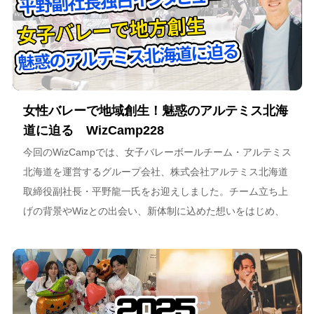
女性バレーで地域創生！魅惑のアルテミス北海
道に迫る WizCamp228
今回のWizCampでは、女子バレーボールチーム・アルテミス
北海道を運営するグループ会社、株式会社アルテミス北海道
取締役副社長・平野龍一氏をお迎えしました。チーム立ち上
げの背景やWizとの出会い、新体制に込めた想いをはじめ、
スポーツチーム運営を通じた地域連携、そしてアルテミス北
海道が描く今後のビジョンについて語っています。