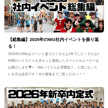
【総集編】2025年のWiz社内イベントを振り返
る！
2025年のWizはイベント盛りだくさんな1年でした！そんな1
年間のハイライトをぎゅっと凝縮したスペシャルムービーを
お届けします🎥✨「Wizってどんな雰囲気？」と気になって
いる方は必見です！ぜひ最後までご覧ください＾＾