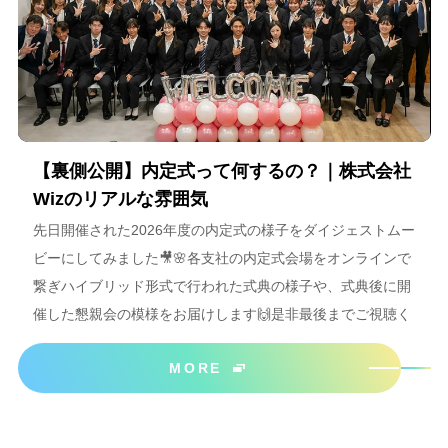
【裏側公開】内定式って何するの？｜株式会社
Wizのリアルな雰囲気
先日開催された2026年度の内定式の様子をダイジェストムー
ビーにしてみました🎥🌸各支社の内定式会場をオンラインで
繋ぎハイブリッド形式で行われた式典の様子や、式典後に開
催した懇親会の模様をお届けします🙌是非最後までご視聴く
ださいね＾＾
MORE