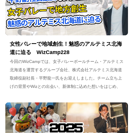
女性バレーで地域創生！魅惑のアルテミス北海
道に迫る WizCamp228
今回のWizCampでは、女子バレーボールチーム・アルテミス
北海道を運営するグループ会社、株式会社アルテミス北海道
取締役副社長・平野龍一氏をお迎えしました。チーム立ち上
げの背景やWizとの出会い、新体制に込めた想いをはじめ、
スポーツチーム運営を通じた地域連携、そしてアルテミス北
海道が描く今後のビジョンについて語っています。