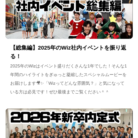
【総集編】2025年のWiz社内イベントを振り返
る！
2025年のWizはイベント盛りだくさんな1年でした！そんな1
年間のハイライトをぎゅっと凝縮したスペシャルムービーを
お届けします🎥✨「Wizってどんな雰囲気？」と気になって
いる方は必見です！ぜひ最後までご覧ください＾＾