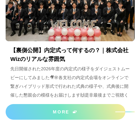
【裏側公開】内定式って何するの？｜株式会社
Wizのリアルな雰囲気
先日開催された2026年度の内定式の様子をダイジェストムー
ビーにしてみました🎥🌸各支社の内定式会場をオンラインで
繋ぎハイブリッド形式で行われた式典の様子や、式典後に開
催した懇親会の模様をお届けします🙌是非最後までご視聴く
ださいね＾＾
MORE