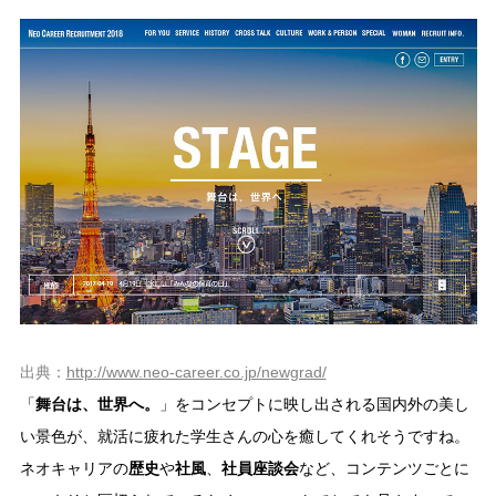
出典：
http://www.neo-career.co.jp/newgrad/
「
舞台は、世界へ。
」をコンセプトに映し出される国内外の美し
い景色が、就活に疲れた学生さんの心を癒してくれそうですね。
ネオキャリアの
歴史
や
社風
、
社員座談会
など、コンテンツごとに