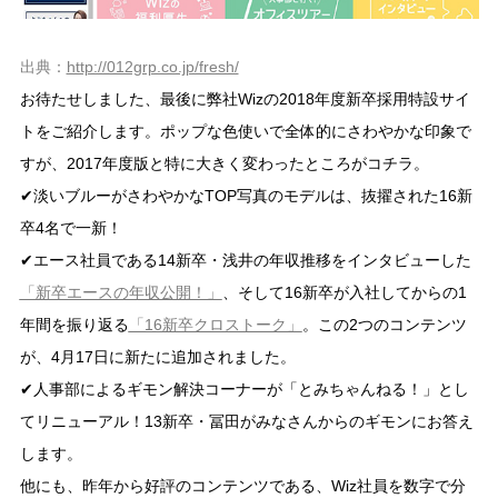
出典：
http://012grp.co.jp/fresh/
お待たせしました、最後に弊社Wizの2018年度新卒採用特設サイ
トをご紹介します。ポップな色使いで全体的にさわやかな印象で
すが、2017年度版と特に大きく変わったところがコチラ。
✔淡いブルーがさわやかなTOP写真のモデルは、抜擢された16新
卒4名で一新！
✔エース社員である14新卒・浅井の年収推移をインタビューした
「新卒エースの年収公開！」
、そして16新卒が入社してからの1
年間を振り返る
「16新卒クロストーク」
。この2つのコンテンツ
が、4月17日に新たに追加されました。
✔人事部によるギモン解決コーナーが「とみちゃんねる！」とし
てリニューアル！13新卒・冨田がみなさんからのギモンにお答え
します。
他にも、昨年から好評のコンテンツである、Wiz社員を数字で分