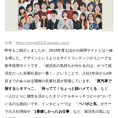
出典：
https://recruit2018.pepabo.com/
昨年もご紹介しましたが、2018年度もほかの採用サイトとは一線
を画した、デザインというよりもサイトコンテンツがユニークな
新卒採用サイトです。「就活生の気持ちが分かるのは、かつて就
活生だった先輩社員が一番！」ということで、入社1年目から6年
目までのあらゆる職種の先輩社員が登場しています。「
夜汽車で
旅するシネマっこ
」「
待ってて！ちょっと顔ハメてくる
」など、
一人ひとりに個性を活かしたオリジナルキャッチコピーがついて
いるのも面白いです。インタビューでは、「
ペパボと私
」がテー
マの入社理由や「
1番嬉しかったお仕事
」など、就活生の気にな