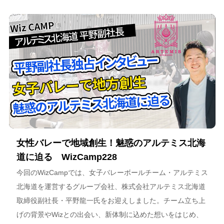
女性バレーで地域創生！魅惑のアルテミス北海
道に迫る WizCamp228
今回のWizCampでは、女子バレーボールチーム・アルテミス
北海道を運営するグループ会社、株式会社アルテミス北海道
取締役副社長・平野龍一氏をお迎えしました。チーム立ち上
げの背景やWizとの出会い、新体制に込めた想いをはじめ、