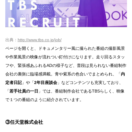
出典：
http://www.tbs.co.jp/job/
ページを開くと、ドキュメンタリー風に撮られた番組の撮影風景
や作業風景の映像が流れつい釘付けになります。走り回るスタッ
フや、緊張感あふれるADの様子など、普段は見られない番組制作
会社の裏側に臨場感満載。青や紫系の色合いでまとめられ、「
内
定者日記
」や「
2年目座談会
」などコンテンツも充実しており、
「
若手社員の一日
」では、番組制作会社であるTBSらしく、映像
で１つの番組のように紹介されています。
③任天堂株式会社