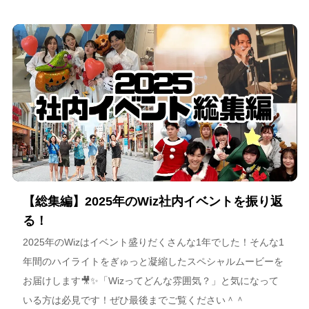
スポーツチーム運営を通じた地域連携、そしてアルテミス北
海道が描く今後のビジョンについて語っています。
【総集編】2025年のWiz社内イベントを振り返
る！
2025年のWizはイベント盛りだくさんな1年でした！そんな1
年間のハイライトをぎゅっと凝縮したスペシャルムービーを
お届けします🎥✨「Wizってどんな雰囲気？」と気になって
いる方は必見です！ぜひ最後までご覧ください＾＾