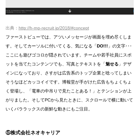
出典：
http://h-mp-recruit.jp/2018/#concept
ファーストビューでは、アツいメッセージが画面を埋め尽くしま
す。そしてカーソルに付いてくる、気になる「
DO!!!
」の文字･･･
ここにも遊びゴコロが隠されています。チームや若手社員にスポ
ットを当てたコンテンツでも、写真とテキストを「
魅せる
」デザ
インになっており、さすがは広告系のトップ企業と唸ってしまい
そうなほどカッコイイです。博報堂が手がけた広告もちょくちょ
く登場し、「電車の中吊りで見たことある！」とテンションが上
がりました。そしてPCから見たときに、スクロールで横に動いて
いくパララックスの新鮮な動きにもご注目。
⑤株式会社ネオキャリア