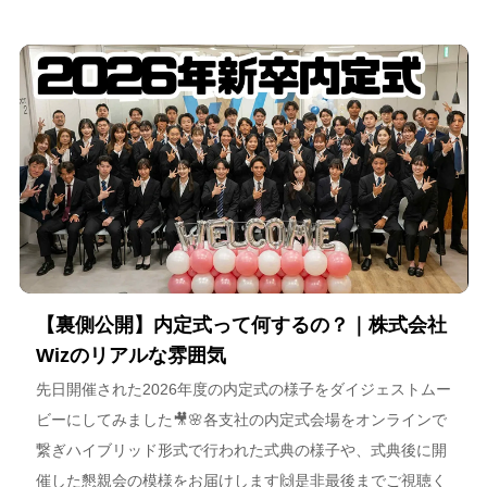
【裏側公開】内定式って何するの？｜株式会社
Wizのリアルな雰囲気
先日開催された2026年度の内定式の様子をダイジェストムー
ビーにしてみました🎥🌸各支社の内定式会場をオンラインで
繋ぎハイブリッド形式で行われた式典の様子や、式典後に開
催した懇親会の模様をお届けします🙌是非最後までご視聴く