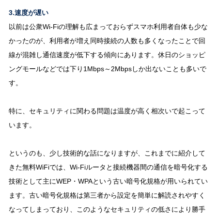
3.速度が遅い
以前は公衆Wi-Fiの理解も広まっておらずスマホ利用者自体も少な
かったのが、利用者が増え同時接続の人数も多くなったことで回
線が混雑し通信速度が低下する傾向にあります。休日のショッピ
ングモールなどでは下り1Mbps～2Mbpsしか出ないことも多いで
す。
特に、セキュリティに関わる問題は温度が高く相次いで起こって
います。
というのも、少し技術的な話になりますが、これまでに紹介して
きた無料WiFiでは、Wi-Fiルータと接続機器間の通信を暗号化する
技術として主にWEP・WPAという古い暗号化規格が用いられてい
ます。古い暗号化規格は第三者から設定を簡単に解読されやすく
なってしまっており、このようなセキュリティの低さにより勝手