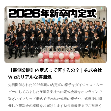
【裏側公開】内定式って何するの？｜株式会社
Wizのリアルな雰囲気
先日開催された2026年度の内定式の様子をダイジェストムー
ビーにしてみました🎥🌸各支社の内定式会場をオンラインで
繋ぎハイブリッド形式で行われた式典の様子や、式典後に開
催した懇親会の模様をお届けします🙌是非最後までご視聴く