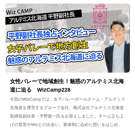
女性バレーで地域創生！魅惑のアルテミス北海
道に迫る WizCamp228
今回のWizCampでは、女子バレーボールチーム・アルテミス
北海道を運営するグループ会社、株式会社アルテミス北海道
取締役副社長・平野龍一氏をお迎えしました。チーム立ち上
げの背景やWizとの出会い、新体制に込めた想いをはじめ、
スポーツチーム運営を通じた地域連携、そしてアルテミス北