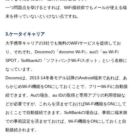
一つ問題点を挙げるとすれば、WiFi接続前でもメールが使える端
末を持っていないといけない点ですね。
3.ケータイキャリア
大手携帯キャリアの3社でも無料のWiFiサービスを提供してお
り、それぞれ、Docomoの「docomo Wi-Fi」auの「au Wi-Fi
SPOT」Softbankの「ソフトバンクWi-Fiスポット」という名称に
なっています。
Docomoは、2013-14冬春モデル以降のAndroid端末であれば、あ
らかじめWi-Fi機能をONにしておくことで、フリーWi-Fiに自動接
続できます。Auの場合、au IDの取得と専用アプリの利用登録な
どが必要ですが、これらを済ませておけばWi-Fi機能をONにして
おくことで自動接続できます。SoftBankの場合は、事前に端末側
での事前設定を済ませておけば、Wi-Fi機能をONにしておくと自
動接続されます。