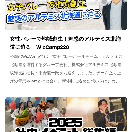
女性バレーで地域創生！魅惑のアルテミス北海
道に迫る WizCamp228
今回のWizCampでは、女子バレーボールチーム・アルテミス
北海道を運営するグループ会社、株式会社アルテミス北海道
取締役副社長・平野龍一氏をお迎えしました。チーム立ち上
げの背景やWizとの出会い、新体制に込めた想いをはじめ、
スポーツチーム運営を通じた地域連携、そしてアルテミス北
海道が描く今後のビジョンについて語っています。