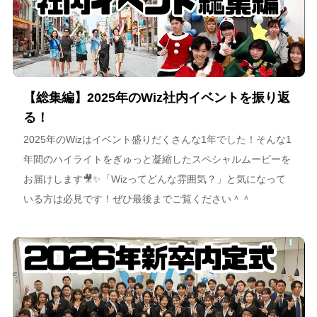
【総集編】2025年のWiz社内イベントを振り返
る！
2025年のWizはイベント盛りだくさんな1年でした！そんな1
年間のハイライトをぎゅっと凝縮したスペシャルムービーを
お届けします🎥✨「Wizってどんな雰囲気？」と気になって
いる方は必見です！ぜひ最後までご覧ください＾＾