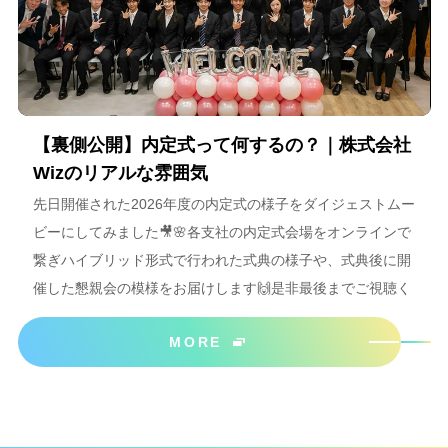
【裏側公開】内定式って何するの？｜株式会社
Wizのリアルな雰囲気
先日開催された2026年度の内定式の様子をダイジェストムー
ビーにしてみました🎥🌸各支社の内定式会場をオンラインで
繋ぎハイブリッド形式で行われた式典の様子や、式典後に開
催した懇親会の模様をお届けします🙌是非最後までご視聴く
ださいね＾＾
MORE