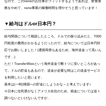
なので、このneneのお仕事がフィットするようであれば、飲食業
務をやめて、nene事業の稼働時間を増やそうと思っています！
▼給与はドルor日本円？
給与関係について相談したところ、ドルでの振り込みだと、7000
円程度の費用がかかるようだったので、給与については日本円対
応でお願いしました！(通貨両替もあるため、海外送金って高いん
です…)
ただ！TransferWizeという海外送金で断トツに安いところがあっ
て。ドルの貯金もあるので、送金が必要な時はこの送金サービス
を利用したいと思います。
基本は(一時)帰国への貯金にしようかな～と考えています♪
※日本に住民票がなくアメリカ在住のため、税金については追々
調べないといけないんですが…