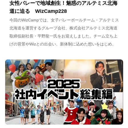
女性バレーで地域創生！魅惑のアルテミス北海
道に迫る WizCamp228
今回のWizCampでは、女子バレーボールチーム・アルテミス
北海道を運営するグループ会社、株式会社アルテミス北海道
取締役副社長・平野龍一氏をお迎えしました。チーム立ち上
げの背景やWizとの出会い、新体制に込めた想いをはじめ、
スポーツチーム運営を通じた地域連携、そしてアルテミス北
海道が描く今後のビジョンについて語っています。