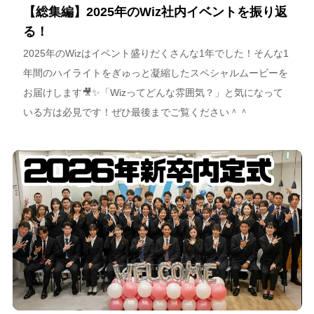
【総集編】2025年のWiz社内イベントを振り返
る！
2025年のWizはイベント盛りだくさんな1年でした！そんな1
年間のハイライトをぎゅっと凝縮したスペシャルムービーを
お届けします🎥✨「Wizってどんな雰囲気？」と気になって
いる方は必見です！ぜひ最後までご覧ください＾＾