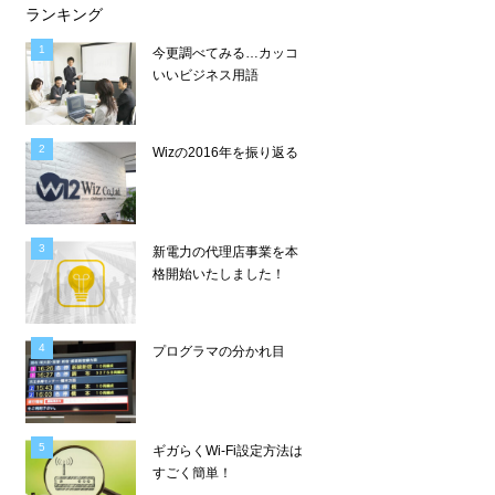
ランキング
今更調べてみる…カッコ
いいビジネス用語
Wizの2016年を振り返る
新電力の代理店事業を本
格開始いたしました！
プログラマの分かれ目
ギガらくWi-Fi設定方法は
すごく簡単！