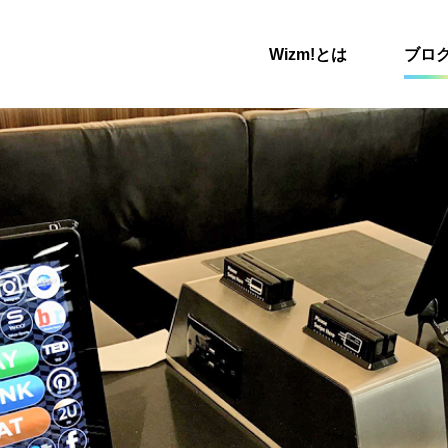
Wizm!とは
ブロ