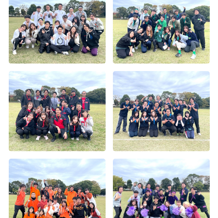
沖縄社員旅行
沖縄旅行
沖縄社員旅行
2020年度内定式兼経営方針発表会＆懇親会
2019年度内定式兼経営方針発表会＆懇親会
2018年度内定証書授与式兼経営方針発表会
2016年度下期経営方針発表会及び表彰式
札幌一周年記念フットサル大会＆祝賀会
2024年度 春の大運動会（大阪・福岡・札幌）
2023年度 春の大運動会（東京・大阪）
2022年度 春の大運動会
2019年度経営方針発表会及び2018度下期表彰式
2018年度経営方針発表会及び表彰式
2017年度花火大会
2016年度入社式兼経営方針発表会
2015年秋の社員旅行in北海道1
第五回 Wizパートナー運動会
第三回 パートナー運動会
Wiz 創立10周年 記念式典
2019年度沖縄社員旅行
2018年度花火大会
2017年度下期経営方針発表会及び表彰式
2015年お疲れ様会
第1回Wizハロウィンイベント
第六回 Wiz大阪支社 大運動会
入社式
入社式
2019年度春の大運動会
2018年度沖縄社員旅行
2017年度沖縄社員旅行
2016経営方針発表会及び表彰式
第2回Wiz大運動会（14）
2024年度 春の大運動会（東京）
2019年度入社式＆懇親会
2018年度運動会
2017年度大運動会
第2回Wiz大運動会（13）
入社式
2019年度経営方針発表会及び表彰式
2018年度入社会
設立5周年記念式典
第2回Wiz大運動会（12）
2018年度懇親会
2017年度入社式兼経営方針発表会
第2回Wiz大運動会（11）
2018年度上期経営方針発表会及び表彰式
2016年度お疲れ様会
第2回Wiz大運動会（10）
2017年度上期経営方針発表会及び表彰式
第2回Wiz大運動会（7）
第2回Wiz大運動会（6）