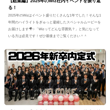
【総集編】2025年のWiz社内イベントを振り返
る！
2025年のWizはイベント盛りだくさんな1年でした！そんな1
年間のハイライトをぎゅっと凝縮したスペシャルムービーを
お届けします🎥✨「Wizってどんな雰囲気？」と気になって
いる方は必見です！ぜひ最後までご覧ください＾＾