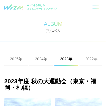
Wizの今を届ける
コミュニケーションメディア
ALBUM
アルバム
2025年
2024年
2023年
2022年
福岡支社10周年記念式典
札幌支社10周年記念式典
2023年度 秋の大運動会（東京・福岡・札幌）
第8回ハロウィンイベント
第7回ハロウィンイベント
第6回ハロウィンイベント
2019年度忘年会
2018年度忘年会
2017年度忘年会
2016年度忘年会
Wizクリスマスイベント
2023年度 秋の大運動会（東京・福
入社式
第10回ハロウィンイベント
第9回ハロウィンイベント
第二回 Wizパートナー運動会
2020年度経営方針発表会及び2019年度上半期表
2019年度秋の大運動会
第4回Wizハロウィンイベント
2017年度大運動会（2）
2016年度花火大会
2015忘年会・東京本社
岡・札幌）
彰式
第六回 パートナー運動会
第四回 Wizパートナー運動会
2022年度 秋の大運動会
第5回ハロウィンイベント
2018年度秋の運動会
第3回Wizハロウィンイベント
2016年度沖縄社員旅行
2015秋の社員旅行in北海道2