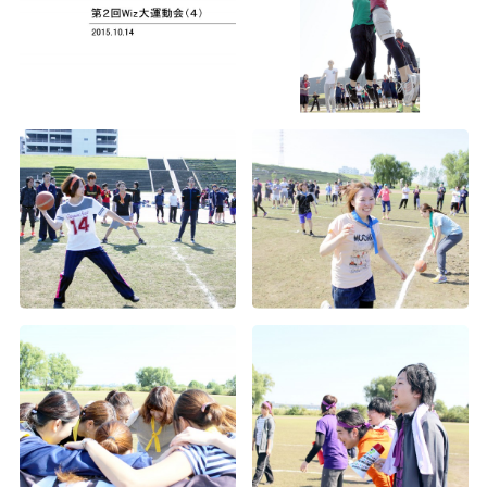
沖縄社員旅行
沖縄旅行
沖縄社員旅行
2020年度内定式兼経営方針発表会＆懇親会
2019年度内定式兼経営方針発表会＆懇親会
2018年度内定証書授与式兼経営方針発表会
2016年度下期経営方針発表会及び表彰式
札幌一周年記念フットサル大会＆祝賀会
2024年度 春の大運動会（大阪・福岡・札幌）
2023年度 春の大運動会（東京・大阪）
2022年度 春の大運動会
2019年度経営方針発表会及び2018度下期表彰式
2018年度経営方針発表会及び表彰式
2017年度花火大会
2016年度入社式兼経営方針発表会
2015年秋の社員旅行in北海道1
第五回 Wizパートナー運動会
第三回 パートナー運動会
Wiz 創立10周年 記念式典
2019年度沖縄社員旅行
2018年度花火大会
2017年度下期経営方針発表会及び表彰式
2015年お疲れ様会
第1回Wizハロウィンイベント
第六回 Wiz大阪支社 大運動会
入社式
入社式
2019年度春の大運動会
2018年度沖縄社員旅行
2017年度沖縄社員旅行
2016経営方針発表会及び表彰式
第2回Wiz大運動会（14）
2024年度 春の大運動会（東京）
2019年度入社式＆懇親会
2018年度運動会
2017年度大運動会
第2回Wiz大運動会（13）
入社式
2019年度経営方針発表会及び表彰式
2018年度入社会
設立5周年記念式典
第2回Wiz大運動会（12）
2018年度懇親会
2017年度入社式兼経営方針発表会
第2回Wiz大運動会（11）
2018年度上期経営方針発表会及び表彰式
2016年度お疲れ様会
第2回Wiz大運動会（10）
2017年度上期経営方針発表会及び表彰式
第2回Wiz大運動会（7）
第2回Wiz大運動会（6）