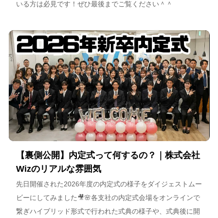
いる方は必見です！ぜひ最後までご覧ください＾＾
【裏側公開】内定式って何するの？｜株式会社
Wizのリアルな雰囲気
先日開催された2026年度の内定式の様子をダイジェストムー
ビーにしてみました🎥🌸各支社の内定式会場をオンラインで
繋ぎハイブリッド形式で行われた式典の様子や、式典後に開