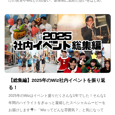
げの背景やWizとの出会い、新体制に込めた想いをはじめ、
スポーツチーム運営を通じた地域連携、そしてアルテミス北
海道が描く今後のビジョンについて語っています。
【総集編】2025年のWiz社内イベントを振り返
る！
2025年のWizはイベント盛りだくさんな1年でした！そんな1
年間のハイライトをぎゅっと凝縮したスペシャルムービーを
お届けします🎥✨「Wizってどんな雰囲気？」と気になって