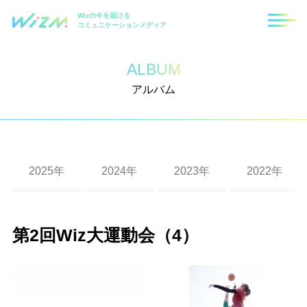
Wizの今を届ける
コミュニケーションメディア
ALBUM
アルバム
2025年
2024年
2023年
2022年
福岡支社10周年記念式典
札幌支社10周年記念式典
2023年度 秋の大運動会（東京・福岡・札幌）
第8回ハロウィンイベント
第7回ハロウィンイベント
第6回ハロウィンイベント
2019年度忘年会
2018年度忘年会
2017年度忘年会
2016年度忘年会
Wizクリスマスイベント
第2回Wiz大運動会（4）
入社式
第10回ハロウィンイベント
第9回ハロウィンイベント
第二回 Wizパートナー運動会
2020年度経営方針発表会及び2019年度上半期表
2019年度秋の大運動会
第4回Wizハロウィンイベント
2017年度大運動会（2）
2016年度花火大会
2015忘年会・東京本社
彰式
第六回 パートナー運動会
第四回 Wizパートナー運動会
2022年度 秋の大運動会
第5回ハロウィンイベント
2018年度秋の運動会
第3回Wizハロウィンイベント
2016年度沖縄社員旅行
2015秋の社員旅行in北海道2