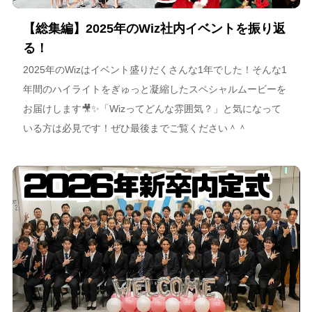
【総集編】2025年のWiz社内イベントを振り返
る！
2025年のWizはイベント盛りだくさんな1年でした！そんな1
年間のハイライトをぎゅっと凝縮したスペシャルムービーを
お届けします🎥✨「Wizってどんな雰囲気？」と気になって
いる方は必見です！ぜひ最後までご覧ください＾＾