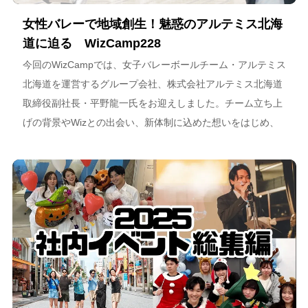
女性バレーで地域創生！魅惑のアルテミス北海
道に迫る WizCamp228
今回のWizCampでは、女子バレーボールチーム・アルテミス
北海道を運営するグループ会社、株式会社アルテミス北海道
取締役副社長・平野龍一氏をお迎えしました。チーム立ち上
げの背景やWizとの出会い、新体制に込めた想いをはじめ、
スポーツチーム運営を通じた地域連携、そしてアルテミス北
海道が描く今後のビジョンについて語っています。