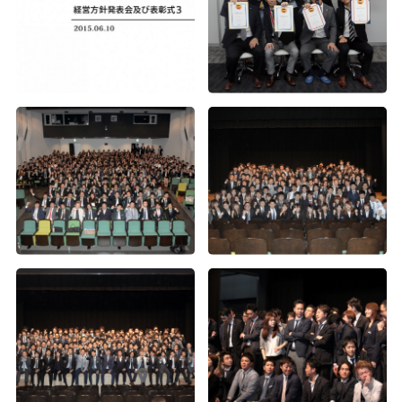
沖縄社員旅行
沖縄旅行
沖縄社員旅行
2020年度内定式兼経営方針発表会＆懇親会
2019年度内定式兼経営方針発表会＆懇親会
2018年度内定証書授与式兼経営方針発表会
2016年度下期経営方針発表会及び表彰式
札幌一周年記念フットサル大会＆祝賀会
2024年度 春の大運動会（大阪・福岡・札幌）
2023年度 春の大運動会（東京・大阪）
2022年度 春の大運動会
2019年度経営方針発表会及び2018度下期表彰式
2018年度経営方針発表会及び表彰式
2017年度花火大会
2016年度入社式兼経営方針発表会
2015年秋の社員旅行in北海道1
第五回 Wizパートナー運動会
第三回 パートナー運動会
Wiz 創立10周年 記念式典
2019年度沖縄社員旅行
2018年度花火大会
2017年度下期経営方針発表会及び表彰式
2015年お疲れ様会
第1回Wizハロウィンイベント
第六回 Wiz大阪支社 大運動会
入社式
入社式
2019年度春の大運動会
2018年度沖縄社員旅行
2017年度沖縄社員旅行
2016経営方針発表会及び表彰式
第2回Wiz大運動会（14）
2024年度 春の大運動会（東京）
2019年度入社式＆懇親会
2018年度運動会
2017年度大運動会
第2回Wiz大運動会（13）
入社式
2019年度経営方針発表会及び表彰式
2018年度入社会
設立5周年記念式典
第2回Wiz大運動会（12）
2018年度懇親会
2017年度入社式兼経営方針発表会
第2回Wiz大運動会（11）
2018年度上期経営方針発表会及び表彰式
2016年度お疲れ様会
第2回Wiz大運動会（10）
2017年度上期経営方針発表会及び表彰式
第2回Wiz大運動会（7）
第2回Wiz大運動会（6）