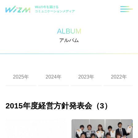
Wizの今を届ける
コミュニケーションメディア
ALBUM
アルバム
2025年
2024年
2023年
2022年
福岡支社10周年記念式典
札幌支社10周年記念式典
2023年度 秋の大運動会（東京・福岡・札幌）
第8回ハロウィンイベント
第7回ハロウィンイベント
第6回ハロウィンイベント
2019年度忘年会
2018年度忘年会
2017年度忘年会
2016年度忘年会
Wizクリスマスイベント
2015年度経営方針発表会（3）
入社式
第10回ハロウィンイベント
第9回ハロウィンイベント
第二回 Wizパートナー運動会
2020年度経営方針発表会及び2019年度上半期表
2019年度秋の大運動会
第4回Wizハロウィンイベント
2017年度大運動会（2）
2016年度花火大会
2015忘年会・東京本社
彰式
第六回 パートナー運動会
第四回 Wizパートナー運動会
2022年度 秋の大運動会
第5回ハロウィンイベント
2018年度秋の運動会
第3回Wizハロウィンイベント
2016年度沖縄社員旅行
2015秋の社員旅行in北海道2