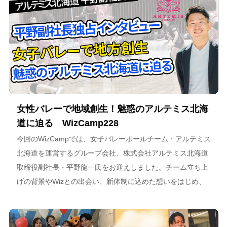
女性バレーで地域創生！魅惑のアルテミス北海
道に迫る WizCamp228
今回のWizCampでは、女子バレーボールチーム・アルテミス
北海道を運営するグループ会社、株式会社アルテミス北海道
取締役副社長・平野龍一氏をお迎えしました。チーム立ち上
げの背景やWizとの出会い、新体制に込めた想いをはじめ、
スポーツチーム運営を通じた地域連携、そしてアルテミス北
海道が描く今後のビジョンについて語っています。