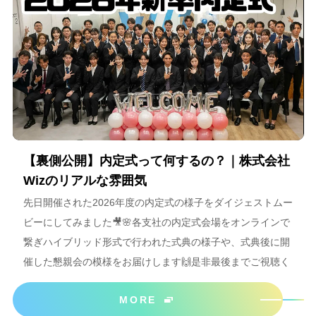
【裏側公開】内定式って何するの？｜株式会社
Wizのリアルな雰囲気
先日開催された2026年度の内定式の様子をダイジェストムー
ビーにしてみました🎥🌸各支社の内定式会場をオンラインで
繋ぎハイブリッド形式で行われた式典の様子や、式典後に開
催した懇親会の模様をお届けします🙌是非最後までご視聴く
ださいね＾＾
MORE