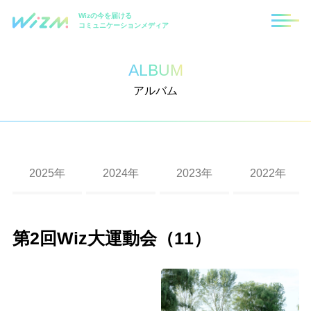
Wizの今を届ける
コミュニケーションメディア
ALBUM
アルバム
2025年
2024年
2023年
2022年
福岡支社10周年記念式典
札幌支社10周年記念式典
2023年度 秋の大運動会（東京・福岡・札幌）
第8回ハロウィンイベント
第7回ハロウィンイベント
第6回ハロウィンイベント
2019年度忘年会
2018年度忘年会
2017年度忘年会
2016年度忘年会
Wizクリスマスイベント
第2回Wiz大運動会（11）
入社式
第10回ハロウィンイベント
第9回ハロウィンイベント
第二回 Wizパートナー運動会
2020年度経営方針発表会及び2019年度上半期表
2019年度秋の大運動会
第4回Wizハロウィンイベント
2017年度大運動会（2）
2016年度花火大会
2015忘年会・東京本社
彰式
第六回 パートナー運動会
第四回 Wizパートナー運動会
2022年度 秋の大運動会
第5回ハロウィンイベント
2018年度秋の運動会
第3回Wizハロウィンイベント
2016年度沖縄社員旅行
2015秋の社員旅行in北海道2