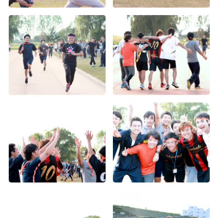
第2回Wiz大運動会（5）
第2回Wiz大運動会（4）
第2回Wiz大運動会（9）
第2回Wiz大運動会（3）
第2回Wiz大運動会（2）
第2回Wiz大運動会（1）
2016年度内定式懇親会
第2回Wiz大運動会（8）
神宮外苑花火大会
2015年度社員旅行 in グアム