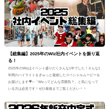
【総集編】2025年のWiz社内イベントを振り返
る！
2025年のWizはイベント盛りだくさんな1年でした！そんな1
年間のハイライトをぎゅっと凝縮したスペシャルムービーを
お届けします🎥✨「Wizってどんな雰囲気？」と気になって
いる方は必見です！ぜひ最後までご覧ください＾＾