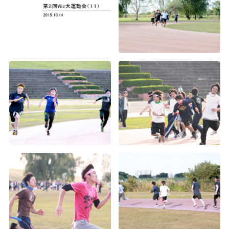
沖縄社員旅行
沖縄旅行
沖縄社員旅行
2020年度内定式兼経営方針発表会＆懇親会
2019年度内定式兼経営方針発表会＆懇親会
2018年度内定証書授与式兼経営方針発表会
2016年度下期経営方針発表会及び表彰式
札幌一周年記念フットサル大会＆祝賀会
2024年度 春の大運動会（大阪・福岡・札幌）
2023年度 春の大運動会（東京・大阪）
2022年度 春の大運動会
2019年度経営方針発表会及び2018度下期表彰式
2018年度経営方針発表会及び表彰式
2017年度花火大会
2016年度入社式兼経営方針発表会
2015年秋の社員旅行in北海道1
第五回 Wizパートナー運動会
第三回 パートナー運動会
Wiz 創立10周年 記念式典
2019年度沖縄社員旅行
2018年度花火大会
2017年度下期経営方針発表会及び表彰式
2015年お疲れ様会
第1回Wizハロウィンイベント
第六回 Wiz大阪支社 大運動会
入社式
入社式
2019年度春の大運動会
2018年度沖縄社員旅行
2017年度沖縄社員旅行
2016経営方針発表会及び表彰式
第2回Wiz大運動会（14）
2024年度 春の大運動会（東京）
2019年度入社式＆懇親会
2018年度運動会
2017年度大運動会
第2回Wiz大運動会（13）
入社式
2019年度経営方針発表会及び表彰式
2018年度入社会
設立5周年記念式典
第2回Wiz大運動会（12）
2018年度懇親会
2017年度入社式兼経営方針発表会
第2回Wiz大運動会（11）
2018年度上期経営方針発表会及び表彰式
2016年度お疲れ様会
第2回Wiz大運動会（10）
2017年度上期経営方針発表会及び表彰式
第2回Wiz大運動会（7）
第2回Wiz大運動会（6）