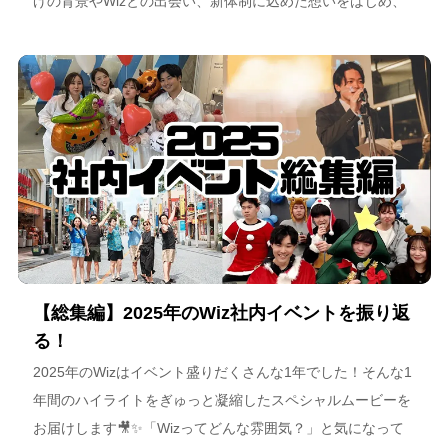
げの背景やWizとの出会い、新体制に込めた想いをはじめ、
スポーツチーム運営を通じた地域連携、そしてアルテミス北
海道が描く今後のビジョンについて語っています。
【総集編】2025年のWiz社内イベントを振り返
る！
2025年のWizはイベント盛りだくさんな1年でした！そんな1
年間のハイライトをぎゅっと凝縮したスペシャルムービーを
お届けします🎥✨「Wizってどんな雰囲気？」と気になって