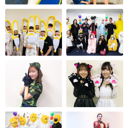
第2回Wiz大運動会（5）
第2回Wiz大運動会（4）
第2回Wiz大運動会（9）
第2回Wiz大運動会（3）
第2回Wiz大運動会（2）
第2回Wiz大運動会（1）
2016年度内定式懇親会
第2回Wiz大運動会（8）
神宮外苑花火大会
2015年度社員旅行 in グアム