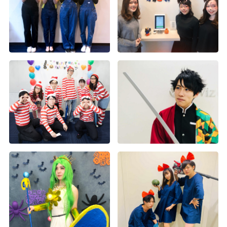
沖縄社員旅行
沖縄旅行
沖縄社員旅行
2020年度内定式兼経営方針発表会＆懇親会
2019年度内定式兼経営方針発表会＆懇親会
2018年度内定証書授与式兼経営方針発表会
2016年度下期経営方針発表会及び表彰式
札幌一周年記念フットサル大会＆祝賀会
2024年度 春の大運動会（大阪・福岡・札幌）
2023年度 春の大運動会（東京・大阪）
2022年度 春の大運動会
2019年度経営方針発表会及び2018度下期表彰式
2018年度経営方針発表会及び表彰式
2017年度花火大会
2016年度入社式兼経営方針発表会
2015年秋の社員旅行in北海道1
第五回 Wizパートナー運動会
第三回 パートナー運動会
Wiz 創立10周年 記念式典
2019年度沖縄社員旅行
2018年度花火大会
2017年度下期経営方針発表会及び表彰式
2015年お疲れ様会
第1回Wizハロウィンイベント
第六回 Wiz大阪支社 大運動会
入社式
入社式
2019年度春の大運動会
2018年度沖縄社員旅行
2017年度沖縄社員旅行
2016経営方針発表会及び表彰式
第2回Wiz大運動会（14）
2024年度 春の大運動会（東京）
2019年度入社式＆懇親会
2018年度運動会
2017年度大運動会
第2回Wiz大運動会（13）
入社式
2019年度経営方針発表会及び表彰式
2018年度入社会
設立5周年記念式典
第2回Wiz大運動会（12）
2018年度懇親会
2017年度入社式兼経営方針発表会
第2回Wiz大運動会（11）
2018年度上期経営方針発表会及び表彰式
2016年度お疲れ様会
第2回Wiz大運動会（10）
2017年度上期経営方針発表会及び表彰式
第2回Wiz大運動会（7）
第2回Wiz大運動会（6）