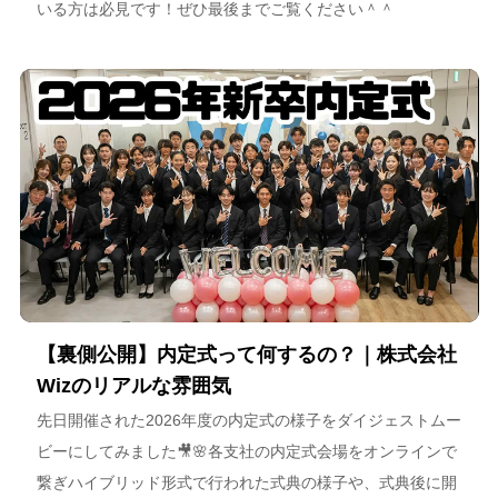
いる方は必見です！ぜひ最後までご覧ください＾＾
【裏側公開】内定式って何するの？｜株式会社
Wizのリアルな雰囲気
先日開催された2026年度の内定式の様子をダイジェストムー
ビーにしてみました🎥🌸各支社の内定式会場をオンラインで
繋ぎハイブリッド形式で行われた式典の様子や、式典後に開