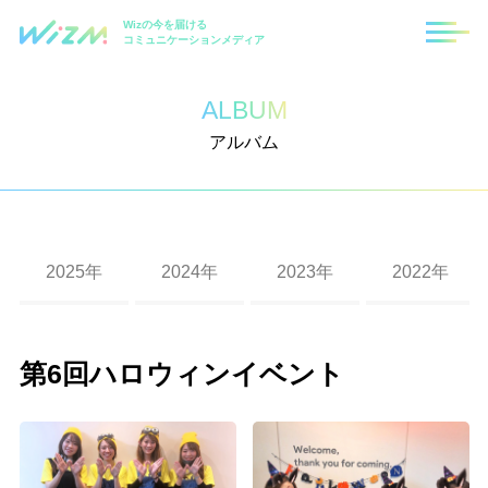
Wizの今を届ける
コミュニケーションメディア
ALBUM
アルバム
2025年
2024年
2023年
2022年
福岡支社10周年記念式典
札幌支社10周年記念式典
2023年度 秋の大運動会（東京・福岡・札幌）
第8回ハロウィンイベント
第7回ハロウィンイベント
第6回ハロウィンイベント
2019年度忘年会
2018年度忘年会
2017年度忘年会
2016年度忘年会
Wizクリスマスイベント
第6回ハロウィンイベント
入社式
第10回ハロウィンイベント
第9回ハロウィンイベント
第二回 Wizパートナー運動会
2020年度経営方針発表会及び2019年度上半期表
2019年度秋の大運動会
第4回Wizハロウィンイベント
2017年度大運動会（2）
2016年度花火大会
2015忘年会・東京本社
彰式
第六回 パートナー運動会
第四回 Wizパートナー運動会
2022年度 秋の大運動会
第5回ハロウィンイベント
2018年度秋の運動会
第3回Wizハロウィンイベント
2016年度沖縄社員旅行
2015秋の社員旅行in北海道2