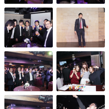
第2回Wiz大運動会（5）
第2回Wiz大運動会（4）
第2回Wiz大運動会（9）
第2回Wiz大運動会（3）
第2回Wiz大運動会（2）
第2回Wiz大運動会（1）
2016年度内定式懇親会
第2回Wiz大運動会（8）
神宮外苑花火大会
2015年度社員旅行 in グアム