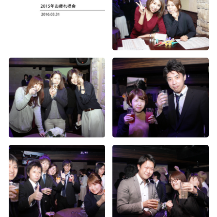
沖縄社員旅行
沖縄旅行
沖縄社員旅行
2020年度内定式兼経営方針発表会＆懇親会
2019年度内定式兼経営方針発表会＆懇親会
2018年度内定証書授与式兼経営方針発表会
2016年度下期経営方針発表会及び表彰式
札幌一周年記念フットサル大会＆祝賀会
2024年度 春の大運動会（大阪・福岡・札幌）
2023年度 春の大運動会（東京・大阪）
2022年度 春の大運動会
2019年度経営方針発表会及び2018度下期表彰式
2018年度経営方針発表会及び表彰式
2017年度花火大会
2016年度入社式兼経営方針発表会
2015年秋の社員旅行in北海道1
第五回 Wizパートナー運動会
第三回 パートナー運動会
Wiz 創立10周年 記念式典
2019年度沖縄社員旅行
2018年度花火大会
2017年度下期経営方針発表会及び表彰式
2015年お疲れ様会
第1回Wizハロウィンイベント
第六回 Wiz大阪支社 大運動会
入社式
入社式
2019年度春の大運動会
2018年度沖縄社員旅行
2017年度沖縄社員旅行
2016経営方針発表会及び表彰式
第2回Wiz大運動会（14）
2024年度 春の大運動会（東京）
2019年度入社式＆懇親会
2018年度運動会
2017年度大運動会
第2回Wiz大運動会（13）
入社式
2019年度経営方針発表会及び表彰式
2018年度入社会
設立5周年記念式典
第2回Wiz大運動会（12）
2018年度懇親会
2017年度入社式兼経営方針発表会
第2回Wiz大運動会（11）
2018年度上期経営方針発表会及び表彰式
2016年度お疲れ様会
第2回Wiz大運動会（10）
2017年度上期経営方針発表会及び表彰式
第2回Wiz大運動会（7）
第2回Wiz大運動会（6）