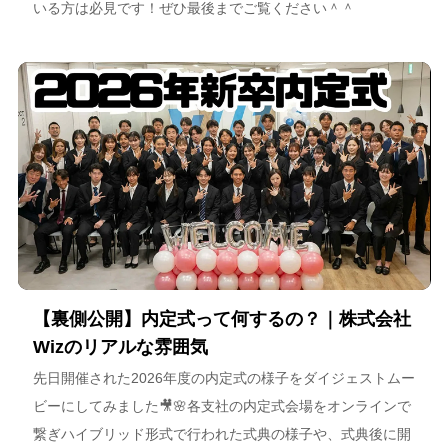
いる方は必見です！ぜひ最後までご覧ください＾＾
【裏側公開】内定式って何するの？｜株式会社
Wizのリアルな雰囲気
先日開催された2026年度の内定式の様子をダイジェストムー
ビーにしてみました🎥🌸各支社の内定式会場をオンラインで
繋ぎハイブリッド形式で行われた式典の様子や、式典後に開