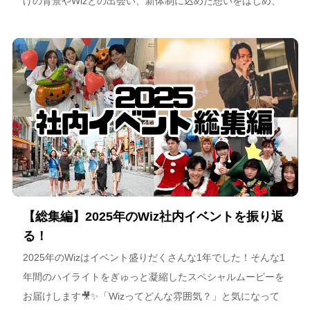
げの背景やWizとの出会い、新体制に込めた想いをはじめ、
スポーツチーム運営を通じた地域連携、そしてアルテミス北
海道が描く今後のビジョンについて語っています。
【総集編】2025年のWiz社内イベントを振り返
る！
2025年のWizはイベント盛りだくさんな1年でした！そんな1
年間のハイライトをぎゅっと凝縮したスペシャルムービーを
お届けします🎥✨「Wizってどんな雰囲気？」と気になって