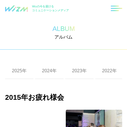
Wizの今を届ける
コミュニケーションメディア
ALBUM
アルバム
2025年
2024年
2023年
2022年
福岡支社10周年記念式典
札幌支社10周年記念式典
2023年度 秋の大運動会（東京・福岡・札幌）
第8回ハロウィンイベント
第7回ハロウィンイベント
第6回ハロウィンイベント
2019年度忘年会
2018年度忘年会
2017年度忘年会
2016年度忘年会
Wizクリスマスイベント
2015年お疲れ様会
入社式
第10回ハロウィンイベント
第9回ハロウィンイベント
第二回 Wizパートナー運動会
2020年度経営方針発表会及び2019年度上半期表
2019年度秋の大運動会
第4回Wizハロウィンイベント
2017年度大運動会（2）
2016年度花火大会
2015忘年会・東京本社
彰式
第六回 パートナー運動会
第四回 Wizパートナー運動会
2022年度 秋の大運動会
第5回ハロウィンイベント
2018年度秋の運動会
第3回Wizハロウィンイベント
2016年度沖縄社員旅行
2015秋の社員旅行in北海道2