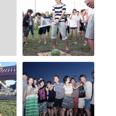
第2回Wiz
（9）
第2回Wiz
（3）
第2回Wiz
（2）
第2回Wiz
（1）
2016年度
会
第2回Wiz
（8）
神宮外苑花