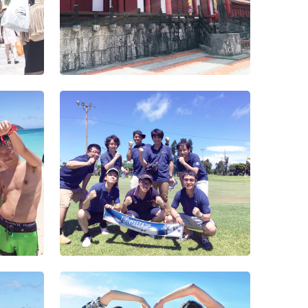
（1）
2015年度入
年度末お疲
上期表彰式
針発表会