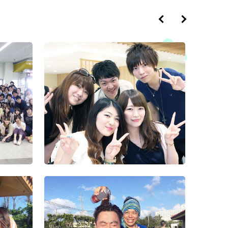
2018年度忘年会
2017年度忘年会
2016年度忘年会
Wizクリス
ト
運動
第4回Wizハロウィン
2017年度大運動会
2016年度花火大会
イベント
（2）
2015忘年
社
2016年度沖縄社員旅
イベ
2018年度秋の運動会
第3回Wizハロウィン
行
イベント
2015秋の社
海道2
2019年度内定式兼経
2016年度下期経営方
兼経
営方針発表会＆懇親会
2018年度内定証書授
針発表会及び表彰式
懇親会
与式兼経営方針発表会
札幌一周年
サル大会＆
2018年度経営方針発
2016年度入社式兼経
針発
表会及び表彰式
2017年度花火大会
営方針発表会
下期
2015年秋の
北海道1
2018年度花火大会
2017年度下期経営方
2015年お疲れ様会
針発表会及び表彰式
員旅
第1回Wiz
2018年度沖縄社員旅
2016経営方針発表会
イベント
行
2017年度沖縄社員旅
及び表彰式
行
運動
第2回Wiz
2018年度運動会
（14）
2017年度大運動会
2018年度入社会
＆懇
第2回Wiz