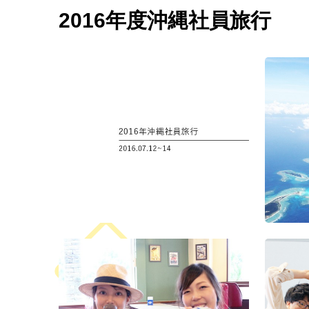
福岡支社10周年記念式
札幌支社10周年記念式
2023年度 秋の大運動
第8
典
典
会（東京・福岡・札
ント
2016年度沖縄社員旅行
幌）
入社式
第10回ハロウィンイベ
第二
ント
第9回ハロウィンイベ
運動
ント
第六回 パートナー運
20
動会
第四回 Wizパートナ
会
運動会
沖縄社員旅行
沖縄
沖縄旅行
2024年度 春の大運動
20
会（大阪・福岡・札
2023年度 春の大運動
会
幌）
会（東京・大阪）
Wiz
第五回 Wizパートナー
第三回 パートナー運
式典
運動会
動会
入社
第六回 Wiz大阪支社
入社式
大運動会
2024年度 春の大運動