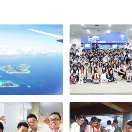
回ハロウィンイベ
第7回ハロウィンイベ
第6回ハロウィンイベ
2019年度忘年会
ント
ント
2019年度秋の大
回 Wizパートナー
2020年度経営方針発
会
会
表会及び2019年度上
半期表彰式
第5回ハロウィン
22年度 秋の大運動
ント
ー
2020年度内定式
社員旅行
営方針発表会＆
22年度 春の大運動
2019年度経営方
表会及び2018度
表彰式
 創立10周年 記念
2019年度沖縄社
行
式
2019年度春の大
会
2019年度入社式