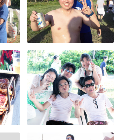
設立5周年記念式典
（13）
2018年度懇親会
2017年度入社式兼経
針発
第2回Wiz
営方針発表会
（12）
2018年度上期経営方
針発表会及び表彰式
2016年度お疲れ様会
第2回Wiz
（11）
2017年度上期経営方
針発表会及び表彰式
第2回Wiz
（10）
第2回Wiz
（7）
第2回Wiz
（6）
第2回Wiz
（5）
第2回Wiz
（4）