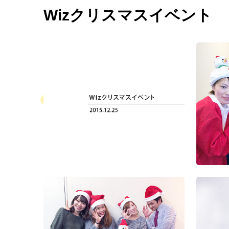
福岡支社10周年記念式
札幌支社10周年記念式
2023年度 秋の大運動
第8
典
典
会（東京・福岡・札
ント
Wizクリスマスイベント
幌）
入社式
第10回ハロウィンイベ
第二
ント
第9回ハロウィンイベ
運動
ント
第六回 パートナー運
20
動会
第四回 Wizパートナ
会
運動会
沖縄社員旅行
沖縄
沖縄旅行
2024年度 春の大運動
20
会（大阪・福岡・札
2023年度 春の大運動
会
幌）
会（東京・大阪）
Wiz
第五回 Wizパートナー
第三回 パートナー運
式典
運動会
動会
入社
第六回 Wiz大阪支社
入社式
大運動会
2024年度 春の大運動