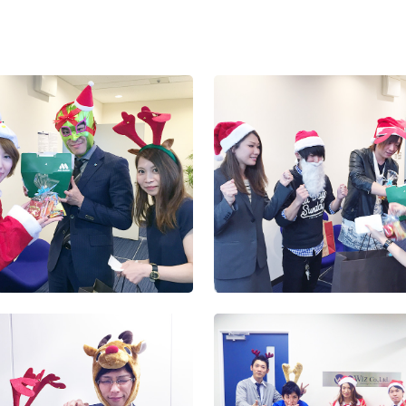
回ハロウィンイベ
第7回ハロウィンイベ
第6回ハロウィンイベ
2019年度忘年会
ント
ント
2019年度秋の大
回 Wizパートナー
2020年度経営方針発
会
会
表会及び2019年度上
半期表彰式
第5回ハロウィン
22年度 秋の大運動
ント
ー
2020年度内定式
社員旅行
営方針発表会＆
22年度 春の大運動
2019年度経営方
表会及び2018度
表彰式
 創立10周年 記念
2019年度沖縄社
行
式
2019年度春の大
会
2019年度入社式