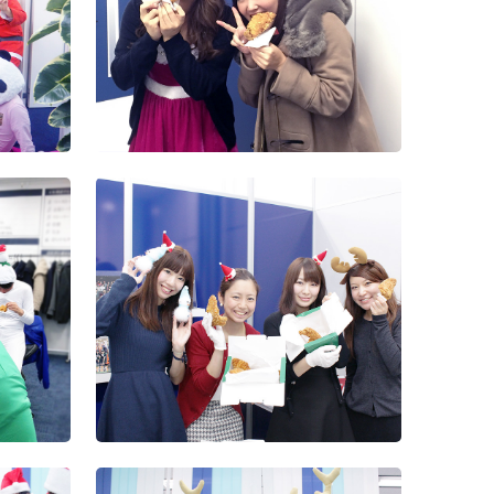
設立5周年記念式典
（13）
2018年度懇親会
2017年度入社式兼経
針発
第2回Wiz
営方針発表会
（12）
2018年度上期経営方
針発表会及び表彰式
2016年度お疲れ様会
第2回Wiz
（11）
2017年度上期経営方
針発表会及び表彰式
第2回Wiz
（10）
第2回Wiz
（7）
第2回Wiz
（6）
第2回Wiz
（5）
第2回Wiz
（4）