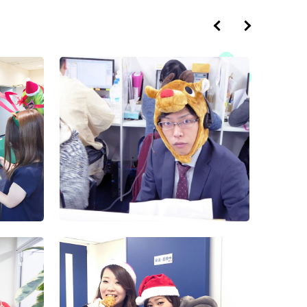
2018年度忘年会
2017年度忘年会
2016年度忘年会
Wizクリス
ト
運動
第4回Wizハロウィン
2017年度大運動会
2016年度花火大会
イベント
（2）
2015忘年
社
2016年度沖縄社員旅
イベ
2018年度秋の運動会
第3回Wizハロウィン
行
イベント
2015秋の社
海道2
2019年度内定式兼経
2016年度下期経営方
兼経
営方針発表会＆懇親会
2018年度内定証書授
針発表会及び表彰式
懇親会
与式兼経営方針発表会
札幌一周年
サル大会＆
2018年度経営方針発
2016年度入社式兼経
針発
表会及び表彰式
2017年度花火大会
営方針発表会
下期
2015年秋の
北海道1
2018年度花火大会
2017年度下期経営方
2015年お疲れ様会
針発表会及び表彰式
員旅
第1回Wiz
2018年度沖縄社員旅
2016経営方針発表会
イベント
行
2017年度沖縄社員旅
及び表彰式
行
運動
第2回Wiz
2018年度運動会
（14）
2017年度大運動会
2018年度入社会
＆懇
第2回Wiz