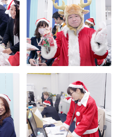
第2回Wiz
（9）
第2回Wiz
（3）
第2回Wiz
（2）
第2回Wiz
（1）
2016年度
会
第2回Wiz
（8）
神宮外苑花