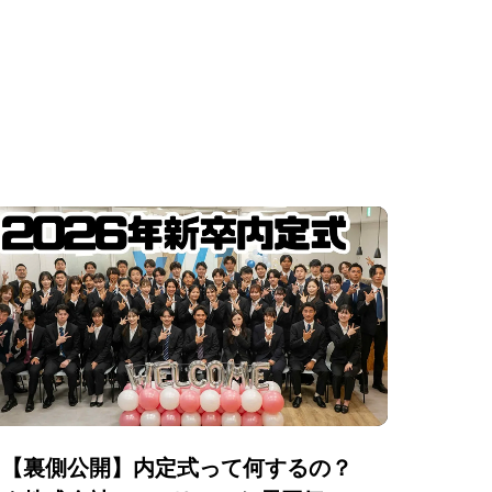
（1）
2015年度入
年度末お疲
上期表彰式
針発表会
【裏側公開】内定式って何するの？