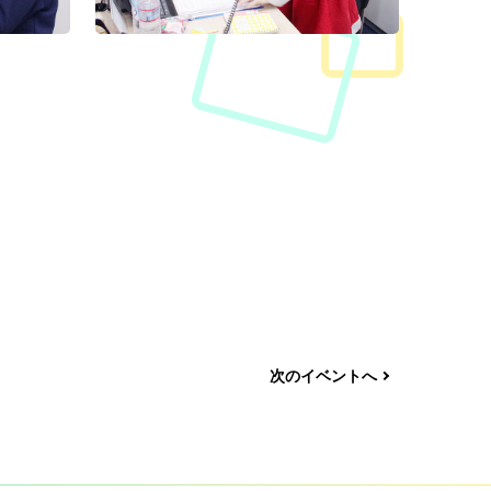
2015年度社
グアム
2015年度
表会（3）
2015年度
表会（2）
2015年度
表会（1）
第1回Wiz
（4）
第1回Wiz
（3）
次のイベントへ
第1回Wiz
（2）
第1回Wiz