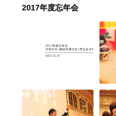
福岡支社10周年記念式
札幌支社10周年記念式
2023年度 秋の大運動
第8
典
典
会（東京・福岡・札
ント
2017年度忘年会
幌）
入社式
第10回ハロウィンイベ
第二
ント
第9回ハロウィンイベ
運動
ント
第六回 パートナー運
20
動会
第四回 Wizパートナ
会
運動会
沖縄社員旅行
沖縄
沖縄旅行
2024年度 春の大運動
20
会（大阪・福岡・札
2023年度 春の大運動
会
幌）
会（東京・大阪）
Wiz
第五回 Wizパートナー
第三回 パートナー運
式典
運動会
動会
入社
第六回 Wiz大阪支社
入社式
大運動会
2024年度 春の大運動