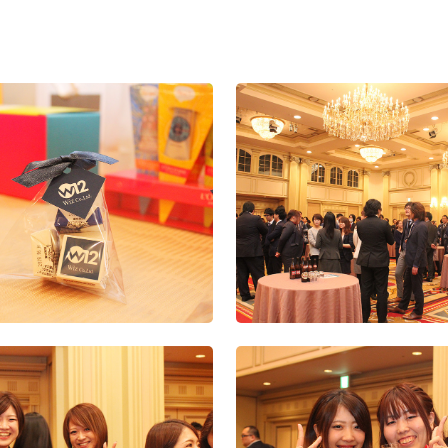
回ハロウィンイベ
第7回ハロウィンイベ
第6回ハロウィンイベ
2019年度忘年会
ント
ント
2019年度秋の大
回 Wizパートナー
2020年度経営方針発
会
会
表会及び2019年度上
半期表彰式
第5回ハロウィン
22年度 秋の大運動
ント
ー
2020年度内定式
社員旅行
営方針発表会＆
22年度 春の大運動
2019年度経営方
表会及び2018度
表彰式
 創立10周年 記念
2019年度沖縄社
行
式
2019年度春の大
会
2019年度入社式