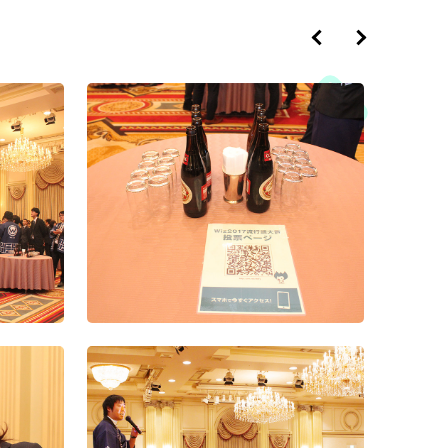
2018年度忘年会
2017年度忘年会
2016年度忘年会
Wizクリス
ト
運動
第4回Wizハロウィン
2017年度大運動会
2016年度花火大会
イベント
（2）
2015忘年
社
2016年度沖縄社員旅
イベ
2018年度秋の運動会
第3回Wizハロウィン
行
イベント
2015秋の社
海道2
2019年度内定式兼経
2016年度下期経営方
兼経
営方針発表会＆懇親会
2018年度内定証書授
針発表会及び表彰式
懇親会
与式兼経営方針発表会
札幌一周年
サル大会＆
2018年度経営方針発
2016年度入社式兼経
針発
表会及び表彰式
2017年度花火大会
営方針発表会
下期
2015年秋の
北海道1
2018年度花火大会
2017年度下期経営方
2015年お疲れ様会
針発表会及び表彰式
員旅
第1回Wiz
2018年度沖縄社員旅
2016経営方針発表会
イベント
行
2017年度沖縄社員旅
及び表彰式
行
運動
第2回Wiz
2018年度運動会
（14）
2017年度大運動会
2018年度入社会
＆懇
第2回Wiz