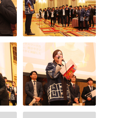
設立5周年記念式典
（13）
2018年度懇親会
2017年度入社式兼経
針発
第2回Wiz
営方針発表会
（12）
2018年度上期経営方
針発表会及び表彰式
2016年度お疲れ様会
第2回Wiz
（11）
2017年度上期経営方
針発表会及び表彰式
第2回Wiz
（10）
第2回Wiz
（7）
第2回Wiz
（6）
第2回Wiz
（5）
第2回Wiz
（4）