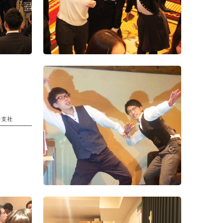
（1）
2015年度入
年度末お疲
上期表彰式
針発表会