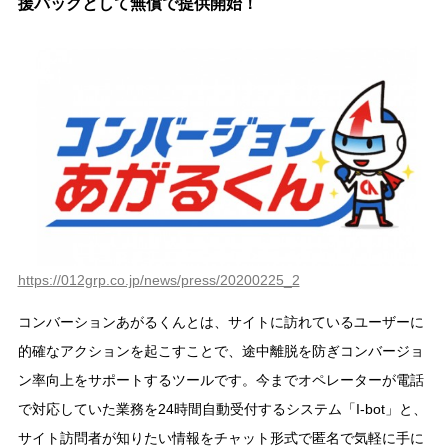
援パックとして無償で提供開始！
https://012grp.co.jp/news/press/20200225_2
コンバーションあがるくんとは、サイトに訪れているユーザーに
的確なアクションを起こすことで、途中離脱を防ぎコンバージョ
ン率向上をサポートするツールです。今までオペレーターが電話
で対応していた業務を24時間自動受付するシステム「I-bot」と、
サイト訪問者が知りたい情報をチャット形式で匿名で気軽に手に