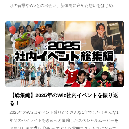
げの背景やWizとの出会い、新体制に込めた想いをはじめ、
スポーツチーム運営を通じた地域連携、そしてアルテミス北
海道が描く今後のビジョンについて語っています。
【総集編】2025年のWiz社内イベントを振り返
る！
2025年のWizはイベント盛りだくさんな1年でした！そんな1
年間のハイライトをぎゅっと凝縮したスペシャルムービーを
お届けします🎥✨「Wizってどんな雰囲気？」と気になって