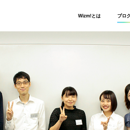
Wizm!とは
ブロ