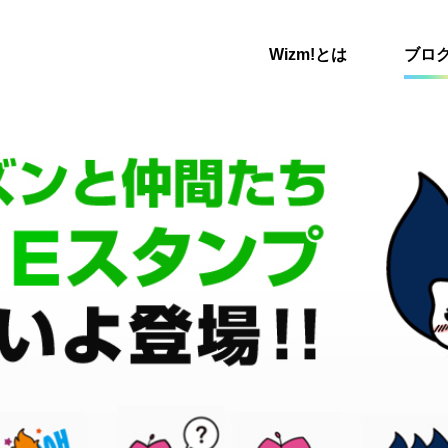
Wizm!とは
ブロ