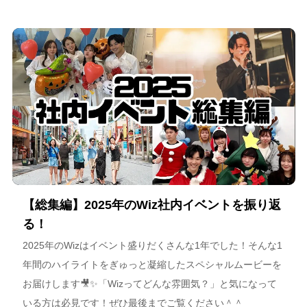
スポーツチーム運営を通じた地域連携、そしてアルテミス北
海道が描く今後のビジョンについて語っています。
【総集編】2025年のWiz社内イベントを振り返
る！
2025年のWizはイベント盛りだくさんな1年でした！そんな1
年間のハイライトをぎゅっと凝縮したスペシャルムービーを
お届けします🎥✨「Wizってどんな雰囲気？」と気になって
いる方は必見です！ぜひ最後までご覧ください＾＾