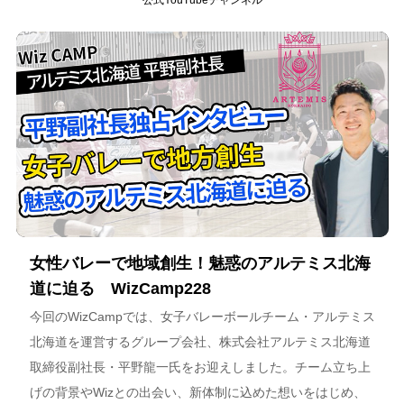
女性バレーで地域創生！魅惑のアルテミス北海
道に迫る WizCamp228
今回のWizCampでは、女子バレーボールチーム・アルテミス
北海道を運営するグループ会社、株式会社アルテミス北海道
取締役副社長・平野龍一氏をお迎えしました。チーム立ち上
げの背景やWizとの出会い、新体制に込めた想いをはじめ、