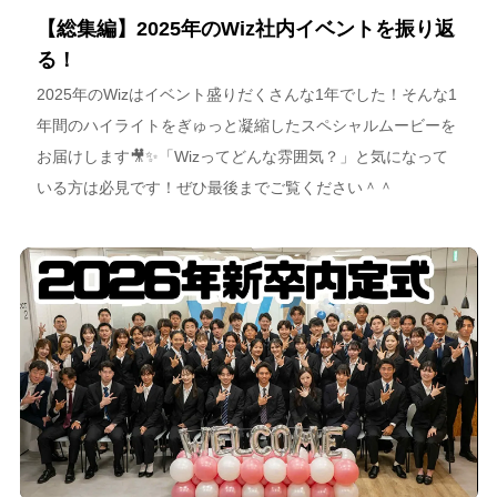
【総集編】2025年のWiz社内イベントを振り返
る！
2025年のWizはイベント盛りだくさんな1年でした！そんな1
年間のハイライトをぎゅっと凝縮したスペシャルムービーを
お届けします🎥✨「Wizってどんな雰囲気？」と気になって
いる方は必見です！ぜひ最後までご覧ください＾＾