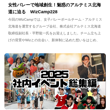
女性バレーで地域創生！魅惑のアルテミス北海
道に迫る WizCamp228
今回のWizCampでは、女子バレーボールチーム・アルテミス
北海道を運営するグループ会社、株式会社アルテミス北海道
取締役副社長・平野龍一氏をお迎えしました。チーム立ち上
げの背景やWizとの出会い、新体制に込めた想いをはじめ、
スポーツチーム運営を通じた地域連携、そしてアルテミス北
海道が描く今後のビジョンについて語っています。