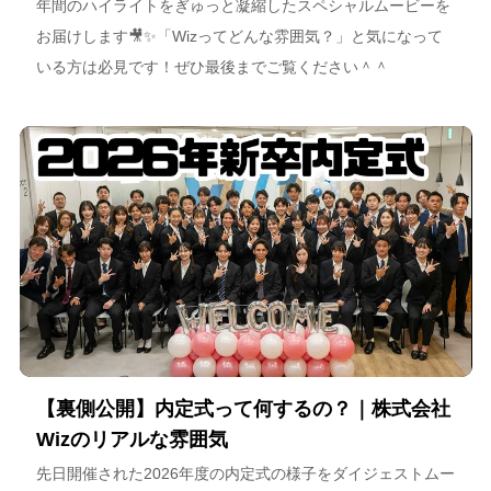
年間のハイライトをぎゅっと凝縮したスペシャルムービーを
お届けします🎥✨「Wizってどんな雰囲気？」と気になって
いる方は必見です！ぜひ最後までご覧ください＾＾
【裏側公開】内定式って何するの？｜株式会社
Wizのリアルな雰囲気
先日開催された2026年度の内定式の様子をダイジェストムー