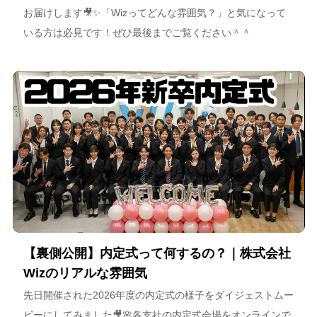
お届けします🎥✨「Wizってどんな雰囲気？」と気になって
いる方は必見です！ぜひ最後までご覧ください＾＾
【裏側公開】内定式って何するの？｜株式会社
Wizのリアルな雰囲気
先日開催された2026年度の内定式の様子をダイジェストムー
ビーにしてみました🎥🌸各支社の内定式会場をオンラインで