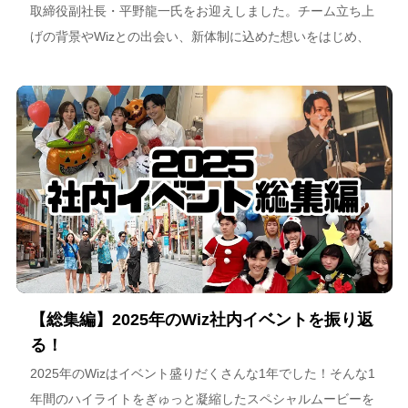
取締役副社長・平野龍一氏をお迎えしました。チーム立ち上
げの背景やWizとの出会い、新体制に込めた想いをはじめ、
スポーツチーム運営を通じた地域連携、そしてアルテミス北
海道が描く今後のビジョンについて語っています。
【総集編】2025年のWiz社内イベントを振り返
る！
2025年のWizはイベント盛りだくさんな1年でした！そんな1
年間のハイライトをぎゅっと凝縮したスペシャルムービーを