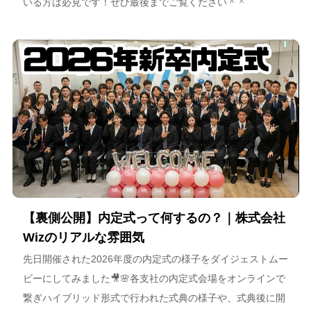
いる方は必見です！ぜひ最後までご覧ください＾＾
【裏側公開】内定式って何するの？｜株式会社
Wizのリアルな雰囲気
先日開催された2026年度の内定式の様子をダイジェストムー
ビーにしてみました🎥🌸各支社の内定式会場をオンラインで
繋ぎハイブリッド形式で行われた式典の様子や、式典後に開