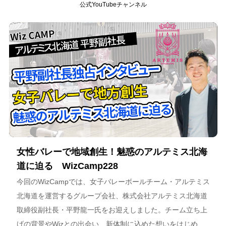
公式YouTubeチャンネル
女性バレーで地域創生！魅惑のアルテミス北海
道に迫る WizCamp228
今回のWizCampでは、女子バレーボールチーム・アルテミス
北海道を運営するグループ会社、株式会社アルテミス北海道
取締役副社長・平野龍一氏をお迎えしました。チーム立ち上
げの背景やWizとの出会い、新体制に込めた想いをはじめ、