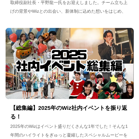
取締役副社長・平野龍一氏をお迎えしました。チーム立ち上
げの背景やWizとの出会い、新体制に込めた想いをはじめ、
スポーツチーム運営を通じた地域連携、そしてアルテミス北
海道が描く今後のビジョンについて語っています。
【総集編】2025年のWiz社内イベントを振り返
る！
2025年のWizはイベント盛りだくさんな1年でした！そんな1
年間のハイライトをぎゅっと凝縮したスペシャルムービーを