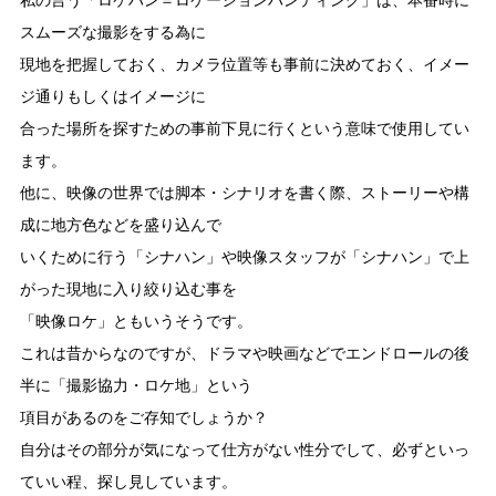
私の言う「ロケハン＝ロケーションハンティング」は、本番時に
スムーズな撮影をする為に
現地を把握しておく、カメラ位置等も事前に決めておく、イメー
ジ通りもしくはイメージに
合った場所を探すための事前下見に行くという意味で使用してい
ます。
他に、映像の世界では脚本・シナリオを書く際、ストーリーや構
成に地方色などを盛り込んで
いくために行う「シナハン」や映像スタッフが「シナハン」で上
がった現地に入り絞り込む事を
「映像ロケ」ともいうそうです。
これは昔からなのですが、ドラマや映画などでエンドロールの後
半に「撮影協力・ロケ地」という
項目があるのをご存知でしょうか？
自分はその部分が気になって仕方がない性分でして、必ずといっ
ていい程、探し見しています。