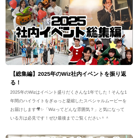
【総集編】2025年のWiz社内イベントを振り返
る！
2025年のWizはイベント盛りだくさんな1年でした！そんな1
年間のハイライトをぎゅっと凝縮したスペシャルムービーを
お届けします🎥✨「Wizってどんな雰囲気？」と気になって
いる方は必見です！ぜひ最後までご覧ください＾＾