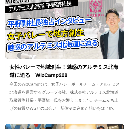
女性バレーで地域創生！魅惑のアルテミス北海
道に迫る WizCamp228
今回のWizCampでは、女子バレーボールチーム・アルテミス
北海道を運営するグループ会社、株式会社アルテミス北海道
取締役副社長・平野龍一氏をお迎えしました。チーム立ち上
げの背景やWizとの出会い、新体制に込めた想いをはじめ、
スポーツチーム運営を通じた地域連携、そしてアルテミス北
海道が描く今後のビジョンについて語っています。