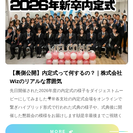
【裏側公開】内定式って何するの？｜株式会社
Wizのリアルな雰囲気
先日開催された2026年度の内定式の様子をダイジェストムー
ビーにしてみました🎥🌸各支社の内定式会場をオンラインで
繋ぎハイブリッド形式で行われた式典の様子や、式典後に開
催した懇親会の模様をお届けします🙌是非最後までご視聴く
ださいね＾＾
MORE