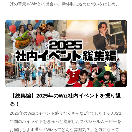
げの背景やWizとの出会い、新体制に込めた想いをはじめ、
スポーツチーム運営を通じた地域連携、そしてアルテミス北
海道が描く今後のビジョンについて語っています。
【総集編】2025年のWiz社内イベントを振り返
る！
2025年のWizはイベント盛りだくさんな1年でした！そんな1
年間のハイライトをぎゅっと凝縮したスペシャルムービーを
お届けします🎥✨「Wizってどんな雰囲気？」と気になって