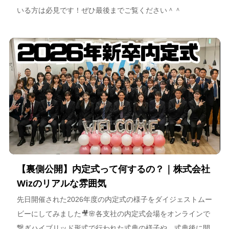
いる方は必見です！ぜひ最後までご覧ください＾＾
【裏側公開】内定式って何するの？｜株式会社
Wizのリアルな雰囲気
先日開催された2026年度の内定式の様子をダイジェストムー
ビーにしてみました🎥🌸各支社の内定式会場をオンラインで
繋ぎハイブリッド形式で行われた式典の様子や、式典後に開