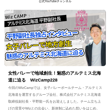
公式YouTubeチャンネル
女性バレーで地域創生！魅惑のアルテミス北海
道に迫る WizCamp228
今回のWizCampでは、女子バレーボールチーム・アルテミス
北海道を運営するグループ会社、株式会社アルテミス北海道
取締役副社長・平野龍一氏をお迎えしました。チーム立ち上
げの背景やWizとの出会い、新体制に込めた想いをはじめ、