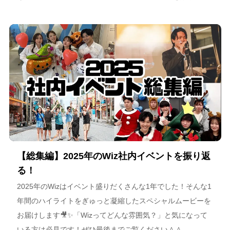
スポーツチーム運営を通じた地域連携、そしてアルテミス北
海道が描く今後のビジョンについて語っています。
【総集編】2025年のWiz社内イベントを振り返
る！
2025年のWizはイベント盛りだくさんな1年でした！そんな1
年間のハイライトをぎゅっと凝縮したスペシャルムービーを
お届けします🎥✨「Wizってどんな雰囲気？」と気になって
いる方は必見です！ぜひ最後までご覧ください＾＾