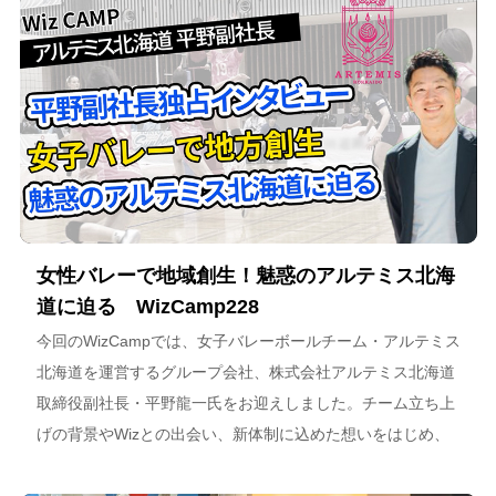
女性バレーで地域創生！魅惑のアルテミス北海
道に迫る WizCamp228
今回のWizCampでは、女子バレーボールチーム・アルテミス
北海道を運営するグループ会社、株式会社アルテミス北海道
取締役副社長・平野龍一氏をお迎えしました。チーム立ち上
げの背景やWizとの出会い、新体制に込めた想いをはじめ、
スポーツチーム運営を通じた地域連携、そしてアルテミス北