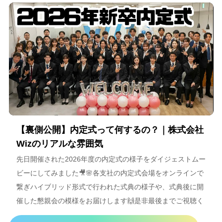
【裏側公開】内定式って何するの？｜株式会社
Wizのリアルな雰囲気
先日開催された2026年度の内定式の様子をダイジェストムー
ビーにしてみました🎥🌸各支社の内定式会場をオンラインで
繋ぎハイブリッド形式で行われた式典の様子や、式典後に開
催した懇親会の模様をお届けします🙌是非最後までご視聴く
ださいね＾＾