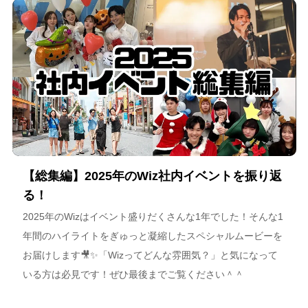
海道が描く今後のビジョンについて語っています。
【総集編】2025年のWiz社内イベントを振り返
る！
2025年のWizはイベント盛りだくさんな1年でした！そんな1
年間のハイライトをぎゅっと凝縮したスペシャルムービーを
お届けします🎥✨「Wizってどんな雰囲気？」と気になって
いる方は必見です！ぜひ最後までご覧ください＾＾