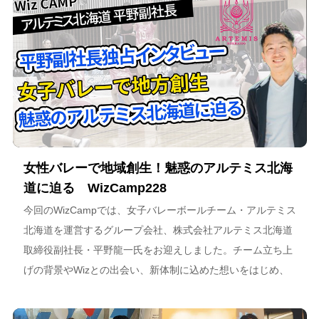
女性バレーで地域創生！魅惑のアルテミス北海
道に迫る WizCamp228
今回のWizCampでは、女子バレーボールチーム・アルテミス
北海道を運営するグループ会社、株式会社アルテミス北海道
取締役副社長・平野龍一氏をお迎えしました。チーム立ち上
げの背景やWizとの出会い、新体制に込めた想いをはじめ、
スポーツチーム運営を通じた地域連携、そしてアルテミス北
海道が描く今後のビジョンについて語っています。