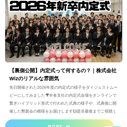
【裏側公開】内定式って何するの？｜株式会社
Wizのリアルな雰囲気
先日開催された2026年度の内定式の様子をダイジェストムー
ビーにしてみました🎥🌸各支社の内定式会場をオンラインで
繋ぎハイブリッド形式で行われた式典の様子や、式典後に開
催した懇親会の模様をお届けします🙌是非最後までご視聴く
ださいね＾＾
MORE