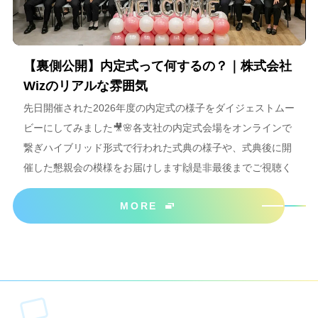
【裏側公開】内定式って何するの？｜株式会社
Wizのリアルな雰囲気
先日開催された2026年度の内定式の様子をダイジェストムー
ビーにしてみました🎥🌸各支社の内定式会場をオンラインで
繋ぎハイブリッド形式で行われた式典の様子や、式典後に開
催した懇親会の模様をお届けします🙌是非最後までご視聴く
ださいね＾＾
MORE