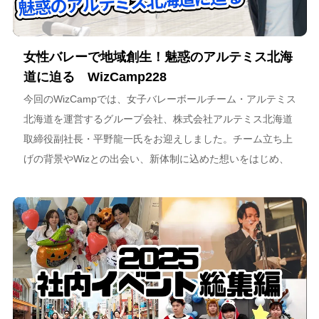
女性バレーで地域創生！魅惑のアルテミス北海
道に迫る WizCamp228
今回のWizCampでは、女子バレーボールチーム・アルテミス
北海道を運営するグループ会社、株式会社アルテミス北海道
取締役副社長・平野龍一氏をお迎えしました。チーム立ち上
げの背景やWizとの出会い、新体制に込めた想いをはじめ、
スポーツチーム運営を通じた地域連携、そしてアルテミス北
海道が描く今後のビジョンについて語っています。