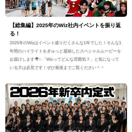
【総集編】2025年のWiz社内イベントを振り返
る！
2025年のWizはイベント盛りだくさんな1年でした！そんな1
年間のハイライトをぎゅっと凝縮したスペシャルムービーを
お届けします🎥✨「Wizってどんな雰囲気？」と気になって
いる方は必見です！ぜひ最後までご覧ください＾＾