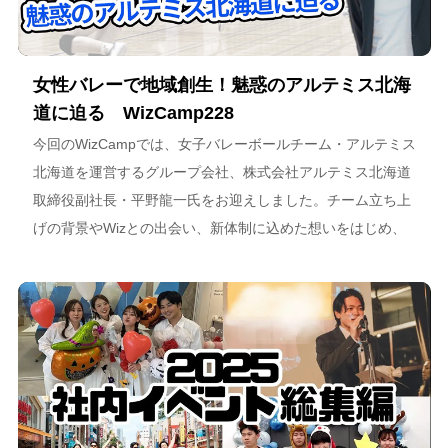
女性バレーで地域創生！魅惑のアルテミス北海
道に迫る WizCamp228
今回のWizCampでは、女子バレーボールチーム・アルテミス
北海道を運営するグループ会社、株式会社アルテミス北海道
取締役副社長・平野龍一氏をお迎えしました。チーム立ち上
げの背景やWizとの出会い、新体制に込めた想いをはじめ、
スポーツチーム運営を通じた地域連携、そしてアルテミス北
海道が描く今後のビジョンについて語っています。