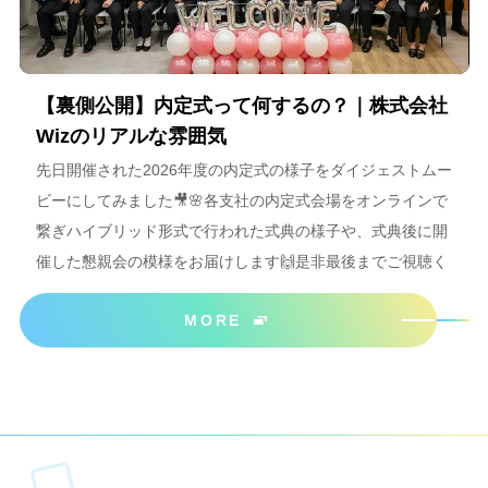
【裏側公開】内定式って何するの？｜株式会社
Wizのリアルな雰囲気
先日開催された2026年度の内定式の様子をダイジェストムー
ビーにしてみました🎥🌸各支社の内定式会場をオンラインで
繋ぎハイブリッド形式で行われた式典の様子や、式典後に開
催した懇親会の模様をお届けします🙌是非最後までご視聴く
ださいね＾＾
MORE