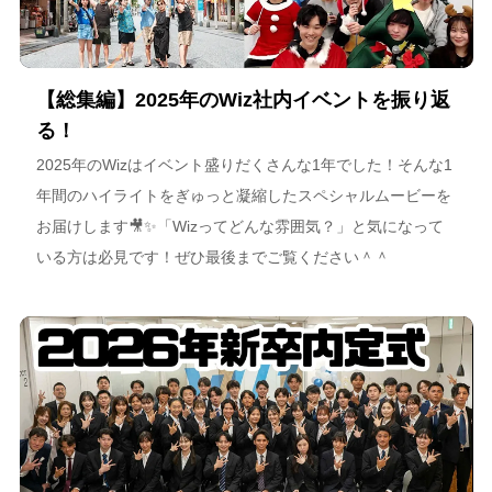
【総集編】2025年のWiz社内イベントを振り返
る！
2025年のWizはイベント盛りだくさんな1年でした！そんな1
年間のハイライトをぎゅっと凝縮したスペシャルムービーを
お届けします🎥✨「Wizってどんな雰囲気？」と気になって
いる方は必見です！ぜひ最後までご覧ください＾＾