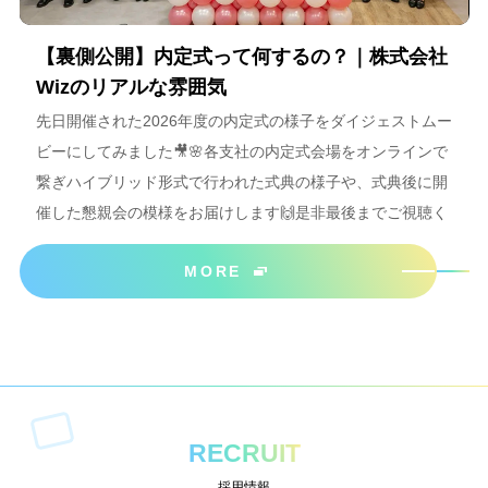
【裏側公開】内定式って何するの？｜株式会社
Wizのリアルな雰囲気
先日開催された2026年度の内定式の様子をダイジェストムー
ビーにしてみました🎥🌸各支社の内定式会場をオンラインで
繋ぎハイブリッド形式で行われた式典の様子や、式典後に開
催した懇親会の模様をお届けします🙌是非最後までご視聴く
ださいね＾＾
MORE
RECRUIT
採用情報