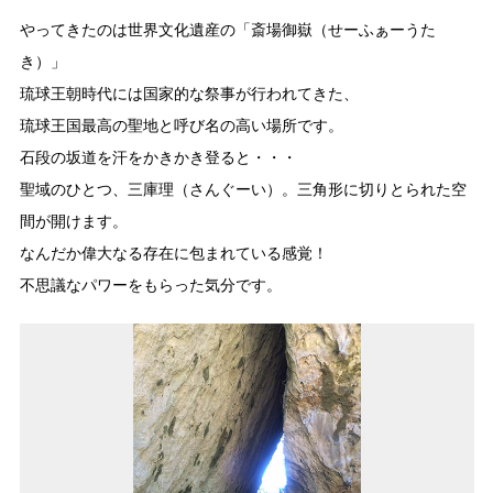
やってきたのは世界文化遺産の「斎場御嶽（せーふぁーうた
き）」
琉球王朝時代には国家的な祭事が行われてきた、
琉球王国最高の聖地と呼び名の高い場所です。
石段の坂道を汗をかきかき登ると・・・
聖域のひとつ、三庫理（さんぐーい）。三角形に切りとられた空
間が開けます。
なんだか偉大なる存在に包まれている感覚！
不思議なパワーをもらった気分です。