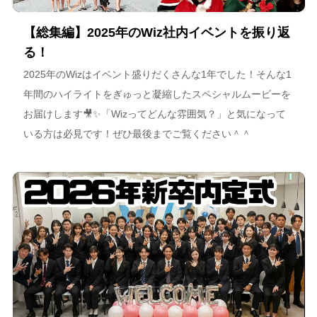
【総集編】2025年のWiz社内イベントを振り返
る！
2025年のWizはイベント盛りだくさんな1年でした！そんな1
年間のハイライトをぎゅっと凝縮したスペシャルムービーを
お届けします🎥✨「Wizってどんな雰囲気？」と気になって
いる方は必見です！ぜひ最後までご覧ください＾＾