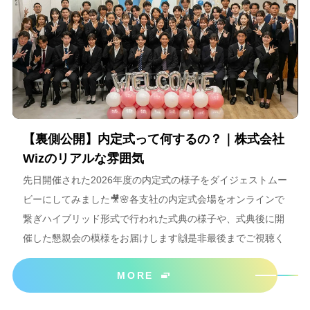
【裏側公開】内定式って何するの？｜株式会社
Wizのリアルな雰囲気
先日開催された2026年度の内定式の様子をダイジェストムー
ビーにしてみました🎥🌸各支社の内定式会場をオンラインで
繋ぎハイブリッド形式で行われた式典の様子や、式典後に開
催した懇親会の模様をお届けします🙌是非最後までご視聴く
ださいね＾＾
MORE