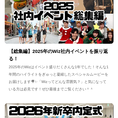
【総集編】2025年のWiz社内イベントを振り返
る！
2025年のWizはイベント盛りだくさんな1年でした！そんな1
年間のハイライトをぎゅっと凝縮したスペシャルムービーを
お届けします🎥✨「Wizってどんな雰囲気？」と気になって
いる方は必見です！ぜひ最後までご覧ください＾＾