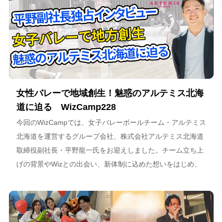
女性バレーで地域創生！魅惑のアルテミス北海
道に迫る WizCamp228
今回のWizCampでは、女子バレーボールチーム・アルテミス
北海道を運営するグループ会社、株式会社アルテミス北海道
取締役副社長・平野龍一氏をお迎えしました。チーム立ち上
げの背景やWizとの出会い、新体制に込めた想いをはじめ、
スポーツチーム運営を通じた地域連携、そしてアルテミス北
海道が描く今後のビジョンについて語っています。