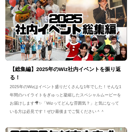
【総集編】2025年のWiz社内イベントを振り返
る！
2025年のWizはイベント盛りだくさんな1年でした！そんな1
年間のハイライトをぎゅっと凝縮したスペシャルムービーを
お届けします🎥✨「Wizってどんな雰囲気？」と気になって
いる方は必見です！ぜひ最後までご覧ください＾＾