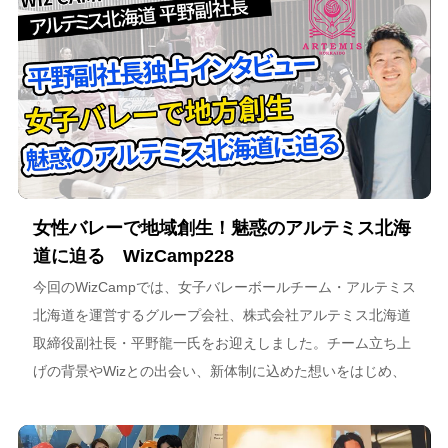
女性バレーで地域創生！魅惑のアルテミス北海
道に迫る WizCamp228
今回のWizCampでは、女子バレーボールチーム・アルテミス
北海道を運営するグループ会社、株式会社アルテミス北海道
取締役副社長・平野龍一氏をお迎えしました。チーム立ち上
げの背景やWizとの出会い、新体制に込めた想いをはじめ、
スポーツチーム運営を通じた地域連携、そしてアルテミス北
海道が描く今後のビジョンについて語っています。