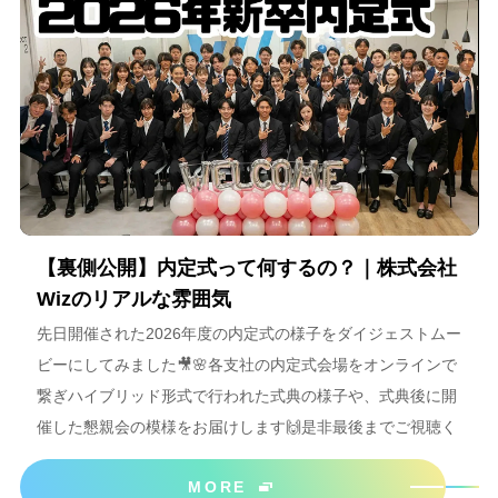
【裏側公開】内定式って何するの？｜株式会社
Wizのリアルな雰囲気
先日開催された2026年度の内定式の様子をダイジェストムー
ビーにしてみました🎥🌸各支社の内定式会場をオンラインで
繋ぎハイブリッド形式で行われた式典の様子や、式典後に開
催した懇親会の模様をお届けします🙌是非最後までご視聴く
ださいね＾＾
MORE