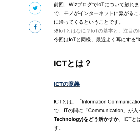
前回、WizブログでIoTについて触れました。お
で、モノがインターネットに繋がるこ
に帰ってくるということです。
※
IoTとはなに？IoTの基本と、注目のI
今回はIoTと同様、最近よく耳にする“
ICTとは？
ICTの意義
ICTとは、「Information Commun
で、ITの間に「Communicatio
Technology)をどう活かすか
、ICT
す。