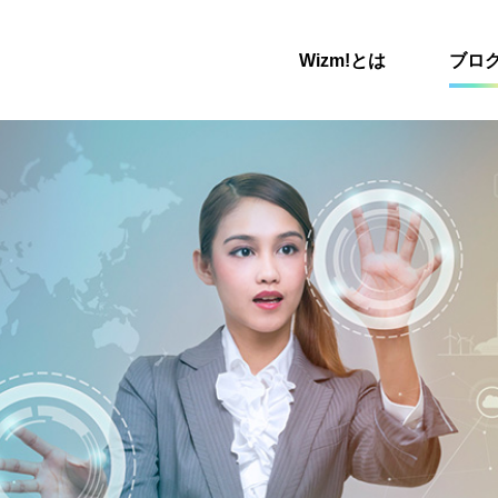
Wizm!とは
ブロ