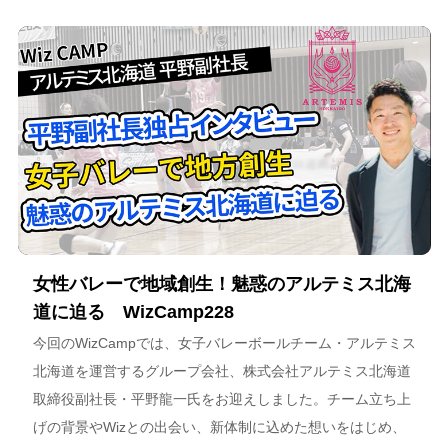
女性バレーで地域創生！魅惑のアルテミス北海
道に迫る WizCamp228
今回のWizCampでは、女子バレーボールチーム・アルテミス
北海道を運営するグループ会社、株式会社アルテミス北海道
取締役副社長・平野龍一氏をお迎えしました。チーム立ち上
げの背景やWizとの出会い、新体制に込めた想いをはじめ、