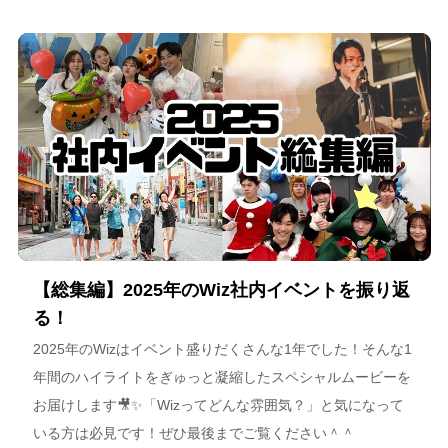
スポーツチーム運営を通じた地域連携、そしてアルテミス北
海道が描く今後のビジョンについて語っています。
【総集編】2025年のWiz社内イベントを振り返
る！
2025年のWizはイベント盛りだくさんな1年でした！そんな1
年間のハイライトをぎゅっと凝縮したスペシャルムービーを
お届けします🎥✨「Wizってどんな雰囲気？」と気になって
いる方は必見です！ぜひ最後までご覧ください＾＾