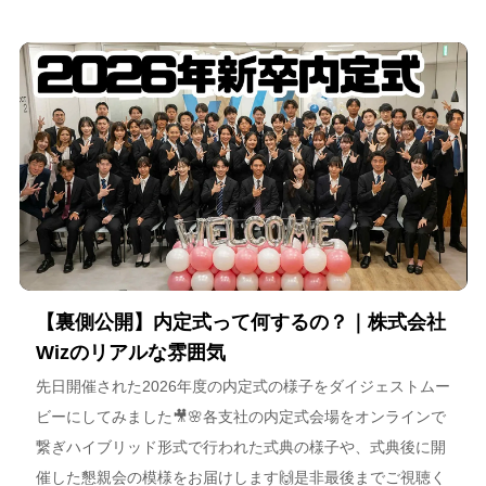
【裏側公開】内定式って何するの？｜株式会社
Wizのリアルな雰囲気
先日開催された2026年度の内定式の様子をダイジェストムー
ビーにしてみました🎥🌸各支社の内定式会場をオンラインで
繋ぎハイブリッド形式で行われた式典の様子や、式典後に開
催した懇親会の模様をお届けします🙌是非最後までご視聴く