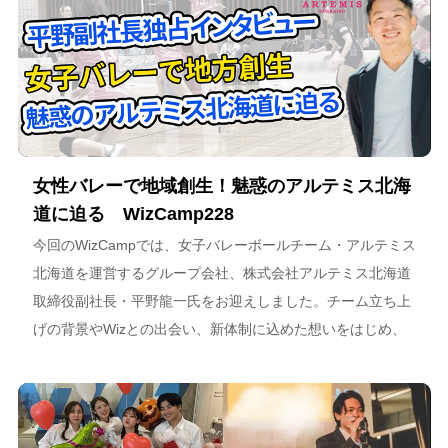
女性バレーで地域創生！魅惑のアルテミス北海
道に迫る WizCamp228
今回のWizCampでは、女子バレーボールチーム・アルテミス
北海道を運営するグループ会社、株式会社アルテミス北海道
取締役副社長・平野龍一氏をお迎えしました。チーム立ち上
げの背景やWizとの出会い、新体制に込めた想いをはじめ、
スポーツチーム運営を通じた地域連携、そしてアルテミス北
海道が描く今後のビジョンについて語っています。