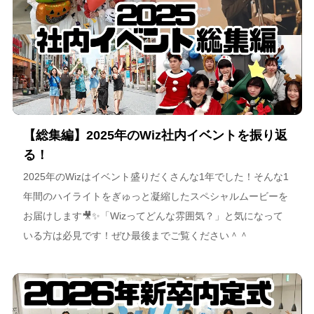
【総集編】2025年のWiz社内イベントを振り返
る！
2025年のWizはイベント盛りだくさんな1年でした！そんな1
年間のハイライトをぎゅっと凝縮したスペシャルムービーを
お届けします🎥✨「Wizってどんな雰囲気？」と気になって
いる方は必見です！ぜひ最後までご覧ください＾＾