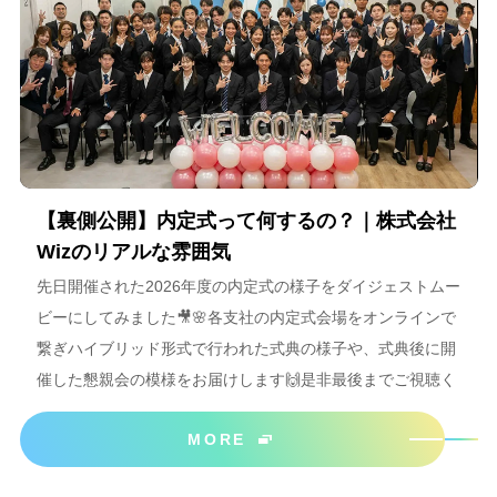
【裏側公開】内定式って何するの？｜株式会社
Wizのリアルな雰囲気
先日開催された2026年度の内定式の様子をダイジェストムー
ビーにしてみました🎥🌸各支社の内定式会場をオンラインで
繋ぎハイブリッド形式で行われた式典の様子や、式典後に開
催した懇親会の模様をお届けします🙌是非最後までご視聴く
ださいね＾＾
MORE