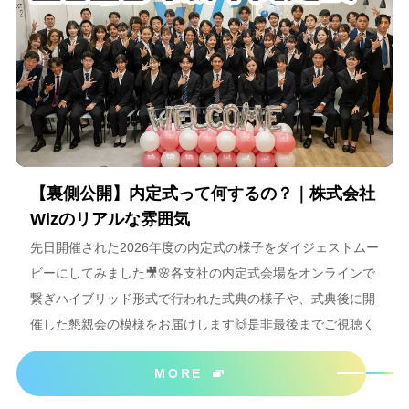
【裏側公開】内定式って何するの？｜株式会社
Wizのリアルな雰囲気
先日開催された2026年度の内定式の様子をダイジェストムー
ビーにしてみました🎥🌸各支社の内定式会場をオンラインで
繋ぎハイブリッド形式で行われた式典の様子や、式典後に開
催した懇親会の模様をお届けします🙌是非最後までご視聴く
ださいね＾＾
MORE