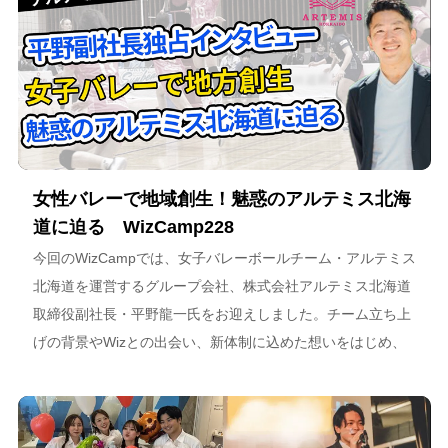
女性バレーで地域創生！魅惑のアルテミス北海
道に迫る WizCamp228
今回のWizCampでは、女子バレーボールチーム・アルテミス
北海道を運営するグループ会社、株式会社アルテミス北海道
取締役副社長・平野龍一氏をお迎えしました。チーム立ち上
げの背景やWizとの出会い、新体制に込めた想いをはじめ、
スポーツチーム運営を通じた地域連携、そしてアルテミス北
海道が描く今後のビジョンについて語っています。