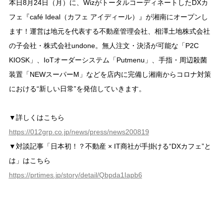
本日8月24日（月）に、WizがトータルコーディネートしたDXカ
フェ『café Ideal（カフェ アイディール）』が湘南にオープンし
ます！運営は地元を代表する不動産管理会社、相澤土地株式会社
の子会社・株式会社undone。無人注文・決済が可能な「P2C
KIOSK」、IoTオーダーシステム「Putmenu」、手指・周辺殺菌
装置「NEWスーパーM」などを店内に完備し湘南からコロナ対策
における“新しい日常”を発信していきます。
▼詳しくはこちら
https://012grp.co.jp/news/press/news200819
▼対談記事「日本初！？不動産 × IT商社が手掛ける“DXカフェ”と
は」はこちら
https://prtimes.jp/story/detail/Qbpda1Iapb6