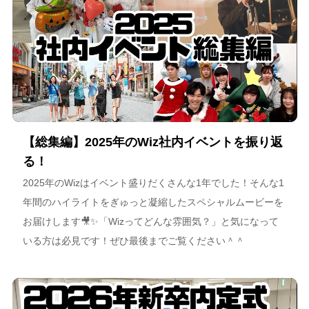
【総集編】2025年のWiz社内イベントを振り返
る！
2025年のWizはイベント盛りだくさんな1年でした！そんな1
年間のハイライトをぎゅっと凝縮したスペシャルムービーを
お届けします🎥✨「Wizってどんな雰囲気？」と気になって
いる方は必見です！ぜひ最後までご覧ください＾＾