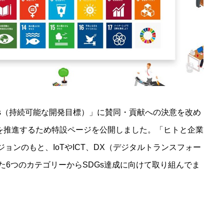
Gs（持続可能な開発目標）」に賛同・貢献への決意を改め
動を推進するため特設ページを公開しました。「ヒトと企業
ョンのもと、IoTやICT、DX（デジタルトランスフォー
た6つのカテゴリーからSDGs達成に向けて取り組んでま