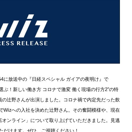
2:54に放送中の『日経スペシャル ガイアの夜明け』で
選ぶ！新しい働き方 コロナで激変 働く現場の行方2”の特
業員の辻野さんが出演しました。コロナ禍で内定先だった飲
でWizへの入社を決めた辻野さん。その奮闘模様や、現在
開店オンライン」について取り上げていただきました。見逃
ただけます。ぜひ、ご視聴ください！