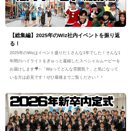
【総集編】2025年のWiz社内イベントを振り返
る！
2025年のWizはイベント盛りだくさんな1年でした！そんな1
年間のハイライトをぎゅっと凝縮したスペシャルムービーを
お届けします🎥✨「Wizってどんな雰囲気？」と気になって
いる方は必見です！ぜひ最後までご覧ください＾＾