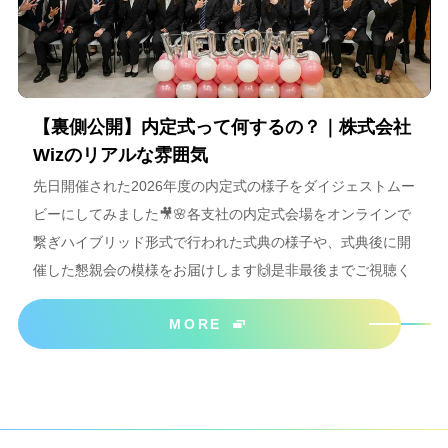
【裏側公開】内定式って何するの？｜株式会社
Wizのリアルな雰囲気
先日開催された2026年度の内定式の様子をダイジェストムー
ビーにしてみました🎥🌸各支社の内定式会場をオンラインで
繋ぎハイブリッド形式で行われた式典の様子や、式典後に開
催した懇親会の模様をお届けします🙌是非最後までご視聴く
ださいね＾＾
MORE