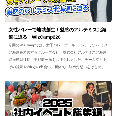
女性バレーで地域創生！魅惑のアルテミス北海
道に迫る WizCamp228
今回のWizCampでは、女子バレーボールチーム・アルテミス
北海道を運営するグループ会社、株式会社アルテミス北海道
取締役副社長・平野龍一氏をお迎えしました。チーム立ち上
げの背景やWizとの出会い、新体制に込めた想いをはじめ、
スポーツチーム運営を通じた地域連携、そしてアルテミス北
海道が描く今後のビジョンについて語っています。