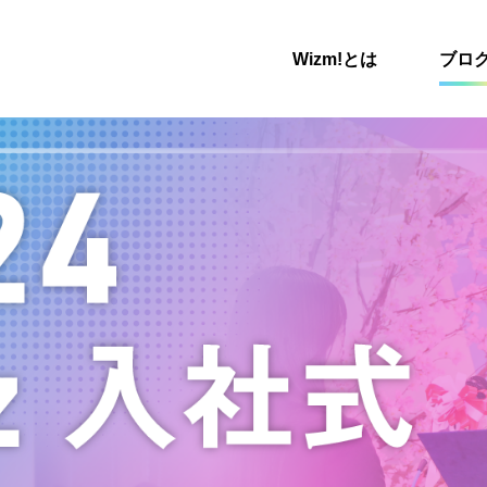
Wizm!とは
ブロ