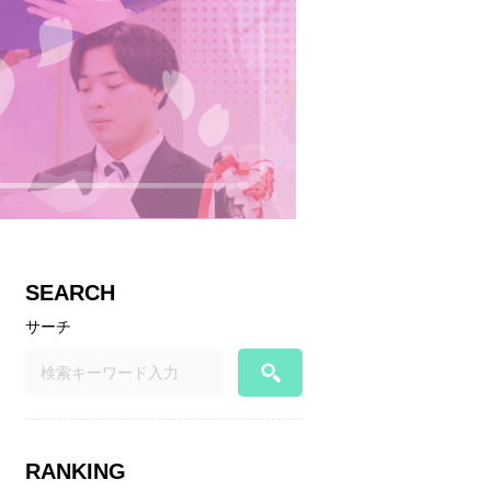
SEARCH
サーチ
RANKING