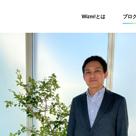
Wizm!とは
ブロ